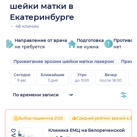
шейки матки в
Екатеринбурге
48 клиник
Направление от врача
Подготовка
Противоп
не требуется
не нужна
нет
Прижигание эрозии шейки матки лазером
Прижи
Сегодня
Ближайшие
Утро
Вечер
В
9 авг.
3 дня
до 11:00
после 18:00
8 а
Выбор пациентов 2025
Средний рейтинг врачей 4.5
Клиника ЕМЦ на Белореченской