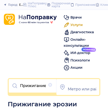
to
НаПоправку
Подарочная
Город:
Екатеринбург
Приложение
Кли
Плюс
карта
Закрыть
content
Врачи
Услуги
Диагностика
Онлайн-
консультации
ИИ-доктор
Психологи
Акции
Очистить
Прижигание эрозии