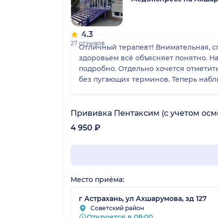
4.3
27 отзывов
Отличный терапевт! Внимательная, сп
здоровьем всё объясняет понятно. На
подробно. Отдельно хочется отметить доброжелательность и терпение: на все мои вопросы отвечали без спешки, простыми словами,
без пугающих терминов. Теперь наблю
Прививка Пентаксим (с учетом осм
4 950 ₽
Место приёма:
г Астрахань, ул Ахшарумова, зд 127
Советский район
Откроется в 08:00