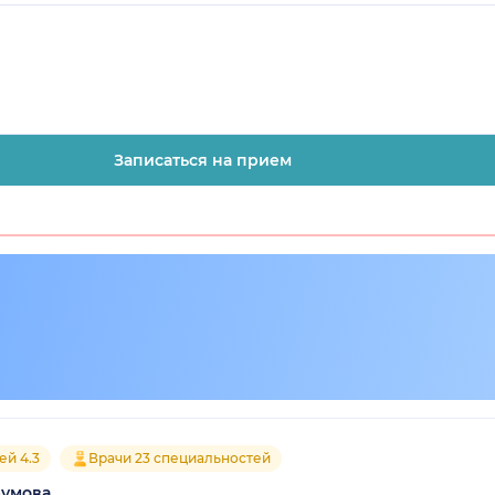
Записаться на прием
ей 4.3
Врачи 23 специальностей
румова