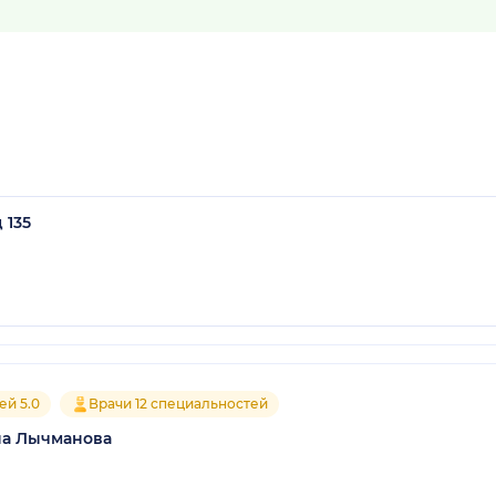
 135
ей 5.0
Врачи 12 специальностей
на Лычманова