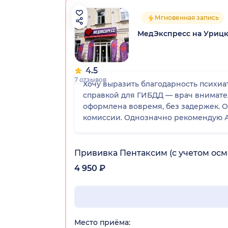
Мгновенная запись
МедЭкспресс на Урицк
4.5
7 отзывов
Хочу выразить благодарность психи
справкой для ГИБДД — врач внимател
оформлена вовремя, без задержек. О
комиссии. Однозначно рекомендую А
Прививка Пентаксим (с учетом осм
4 950 ₽
Место приёма: