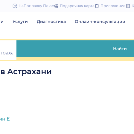
to
НаПоправку Плюс
Подарочная карта
Приложение
content
чи
Услуги
Диагностика
Онлайн-консультации
Найти
в Астрахани
ин Е