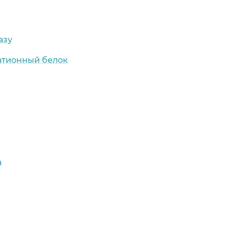
азу
атионный белок
а