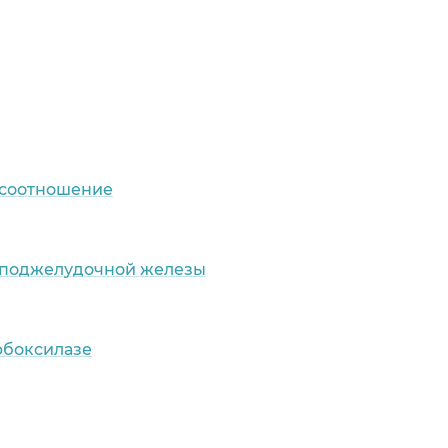
 соотношение
м поджелудочной железы
рбоксилазе