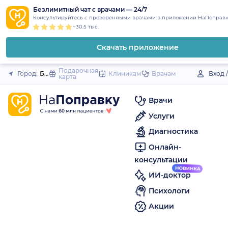
1
2
3
4
5
to
Безлимитный чат с врачами — 24/7
Закрыть
Консультируйтесь с проверенными врачами в приложении НаПоправк
content
~30.5 тыс.
Скачать приложение
Подарочная
Город:
Байкалово (село)
Клиникам
Врачам
Вход 
карта
Врачи
Услуги
Диагностика
Онлайн-
консультации
ИИ-доктор
Психологи
Акции