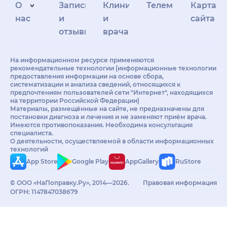
О
Запись
Клиникам
Телемедицина
Карта
нас
и
и
сайта
отзывы
врачам
На информационном ресурсе применяются
рекомендательные технологии (информационные технологии
предоставления информации на основе сбора,
систематизации и анализа сведений, относящихся к
предпочтениям пользователей сети "Интернет", находящихся
на территории Российской Федерации)
Материалы, размещённые на сайте, не предназначены для
постановки диагноза и лечения и не заменяют приём врача.
Имеются противопоказания. Необходима консультация
специалиста.
О деятельности, осуществляемой в области информационных
технологий
App Store
Google Play
AppGallery
RuStore
© ООО «НаПоправку.Ру», 2014—2026.
Правовая информация
ОГРН: 1147847038679