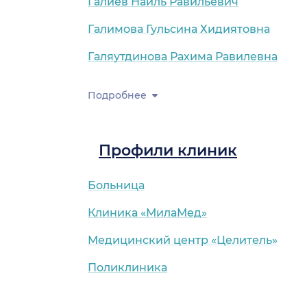
Галиев Наиль Равильевич
Галимова Гульсина Хидиятовна
Галяутдинова Рахима Равилевна
Подробнее
Профили клиник
Больница
Клиника «МилаМед»
Медицинский центр «Целитель»
Поликлиника