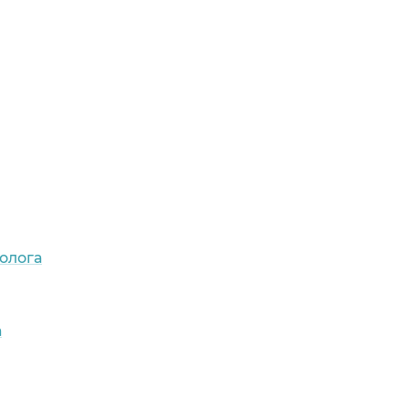
олога
а