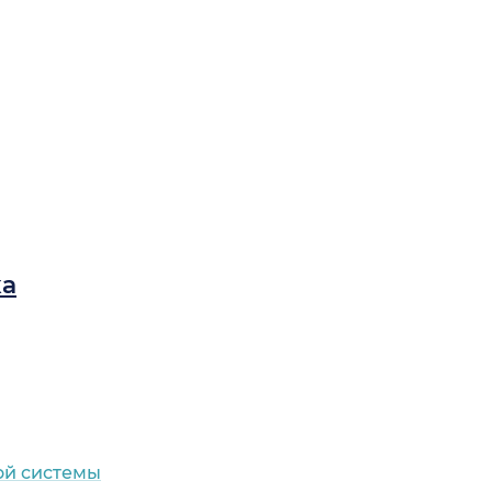
ка
ой системы