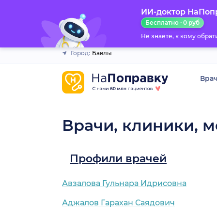
ИИ-доктор НаПоп
Закрыть
Бесплатно · 0 руб
Не знаете, к кому обра
Город:
Бавлы
Вра
Врачи, клиники, м
Профили врачей
Авзалова Гульнара Идрисовна
Аджалов Гарахан Саядович