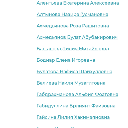
Алентьева Екатерина Алексеевна
Алтынова Назира Гусмановна
Ахмедьянова Роза Рашитовна
Ахмедьянов Булат Абубакирович
Батталова Лилия Михайловна
Боднар Елена Игоревна
Булатова Нафиса Шайхулловна
Валиева Наиля Музагитовна
Габдрахманова Альфия Фоатовна
Габидуллина Брлиянт Фаизовна
Гайсина Лилия Хакимзяновна