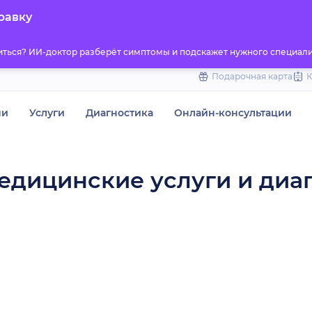
to
равку
content
титься? ИИ-доктор разберёт симптомы и подскажет нужного специали
Подарочная карта
чи
Услуги
Диагностика
Онлайн-консультации
едицинские услуги и диа