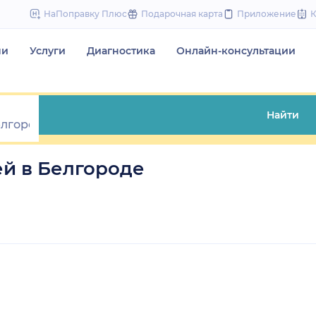
to
НаПоправку Плюс
Подарочная карта
Приложение
content
чи
Услуги
Диагностика
Онлайн-консультации
Найти
й в Белгороде