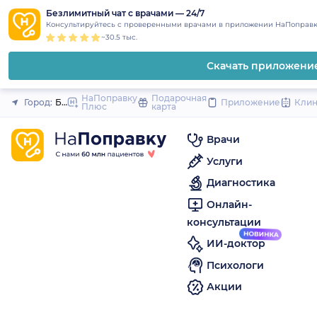
1
2
3
4
5
to
Безлимитный чат с врачами — 24/7
Закрыть
Консультируйтесь с проверенными врачами в приложении НаПоправк
content
~30.5 тыс.
Скачать приложени
НаПоправку
Подарочная
Город:
Белореченск
Приложение
Кли
Плюс
карта
Врачи
Услуги
Диагностика
Онлайн-
консультации
ИИ-доктор
Психологи
Акции