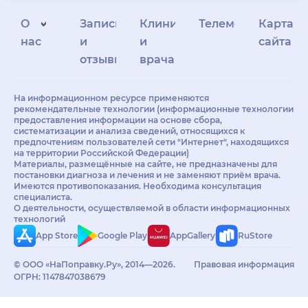
О
Запись
Клиникам
Телемедицина
Карта
нас
и
и
сайта
отзывы
врачам
На информационном ресурсе применяются
рекомендательные технологии (информационные технологии
предоставления информации на основе сбора,
систематизации и анализа сведений, относящихся к
предпочтениям пользователей сети "Интернет", находящихся
на территории Российской Федерации)
Материалы, размещённые на сайте, не предназначены для
постановки диагноза и лечения и не заменяют приём врача.
Имеются противопоказания. Необходима консультация
специалиста.
О деятельности, осуществляемой в области информационных
технологий
App Store
Google Play
AppGallery
RuStore
© ООО «НаПоправку.Ру», 2014—2026.
Правовая информация
ОГРН: 1147847038679