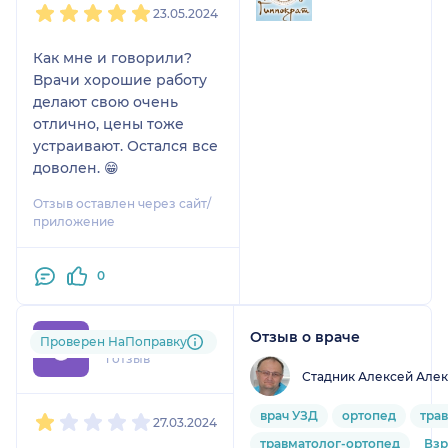
23.05.2024
Как мне и говорили?
Врачи хорошие работу
делают свою очень
отлично, цены тоже
устраивают. Остался все
доволен. 😁
Отзыв оставлен через сайт/
приложение
0
Отзыв о враче
Олеся
Проверен НаПоправку
1 отзыв
Стадник Алексей Але
1
2
3
4
5
врач УЗД
ортопед
тра
27.03.2024
травматолог-ортопед
Вз