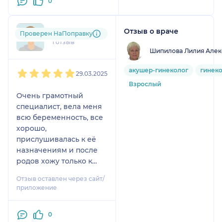
0
Отзыв о враче
ann....@....ru
Проверен НаПоправку
1 отзыв
Шипилова Лилия Алек
1
2
3
4
5
акушер-гинеколог
гинек
29.03.2025
Взрослый
Очень грамотный
специалист, вела меня
всю беременность, все
хорошо,
прислушивалась к её
назначениям и после
родов хожу только к
ней. И по весу я далеко
Отзыв оставлен через сайт/
не худенькая и
приложение
никакого негатива не
выслушивала по этому
0
поводу, все сказала мне