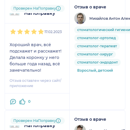
Отзыв о враче
Пользователь
Проверен НаПоправку
НаПоправку
Михайлов Антон Але
1
2
3
4
5
стоматологический гигиени
17.02.2023
стоматолог-ортопед
Хороший врач, всё
стоматолог-терапевт
подскажет и расскажет!
стоматолог-хирург
Делала коронку у него
стоматолог-эндодонт
больше года назад, всё
замечательно!
Взрослый, детский
Отзыв оставлен через сайт/
приложение
0
Отзыв о враче
Пользователь
Проверен НаПоправку
НаПоправку