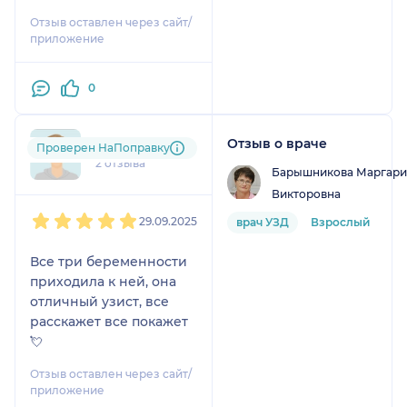
Отзыв оставлен через сайт/
приложение
0
Отзыв о враче
Валерия
Проверен НаПоправку
2 отзыва
Барышникова Маргари
Викторовна
1
2
3
4
5
29.09.2025
врач УЗД
Взрослый
Все три беременности
приходила к ней, она
отличный узист, все
расскажет все покажет
💘
Отзыв оставлен через сайт/
приложение