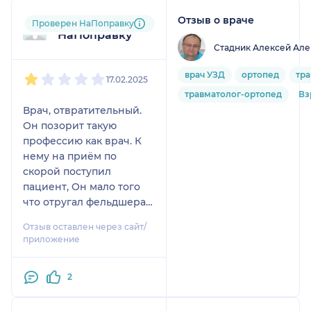
Отзыв о враче
Пользователь
Проверен НаПоправку
НаПоправку
Стадник Алексей Але
1
2
3
4
5
врач УЗД
ортопед
тр
17.02.2025
травматолог-ортопед
Вз
Врач, отвратительный.
Он позорит такую
профессию как врач. К
нему на приём по
скорой поступил
пациент, Он мало того
что отругал фельдшера
скорой помощи за то что
Отзыв оставлен через сайт/
они якобы не
приложение
назначению используют
спец.машину и это все
2
при пациенте. Так он
даже голову не
повернул к пациенту не