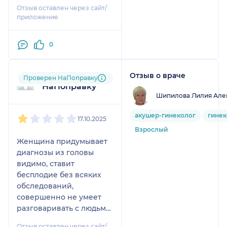
Отзыв оставлен через сайт/
приложение
0
Отзыв о враче
Пользователь
Проверен НаПоправку
НаПоправку
Шипилова Лилия Але
1
2
3
4
5
акушер-гинеколог
гинек
17.10.2025
Взрослый
Женщина придумывает
диагнозы из головы
видимо, ставит
бесплодие без всяких
обследований,
совершенно не умеет
разговаривать с людьми,
видимо воспитание ее
Отзыв оставлен через сайт/