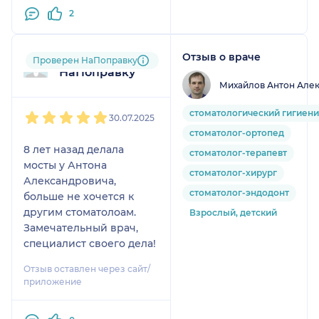
2
Отзыв о враче
Пользователь
Проверен НаПоправку
НаПоправку
Михайлов Антон Але
1
2
3
4
5
стоматологический гигиени
30.07.2025
стоматолог-ортопед
8 лет назад делала
стоматолог-терапевт
мосты у Антона
стоматолог-хирург
Александровича,
стоматолог-эндодонт
больше не хочется к
другим стоматолоам.
Взрослый, детский
Замечательный врач,
специалист своего дела!
Отзыв оставлен через сайт/
приложение