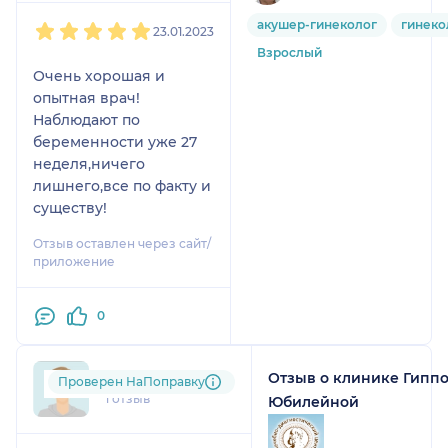
1
2
3
4
5
акушер-гинеколог
гинеко
23.01.2023
Взрослый
Очень хорошая и
опытная врач!
Наблюдают по
беременности уже 27
неделя,ничего
лишнего,все по факту и
существу!
Отзыв оставлен через сайт/
приложение
0
Отзыв о клинике Гиппо
tan....@....ru
Проверен НаПоправку
1 отзыв
Юбилейной
1
2
3
4
5