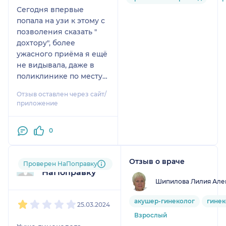
Сегодня впервые
попала на узи к этому с
позволения сказать "
дохтору", более
ужасного приёма я ещё
не видывала, даже в
поликлинике по месту
жительства.
Отзыв оставлен через сайт/
приложение
0
Отзыв о враче
Пользователь
Проверен НаПоправку
НаПоправку
Шипилова Лилия Але
1
2
3
4
5
акушер-гинеколог
гинек
25.03.2024
Взрослый