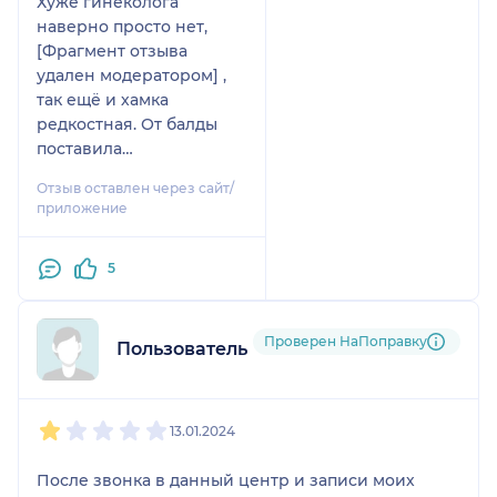
Хуже гинеколога
наверно просто нет,
[Фрагмент отзыва
удален модератором] ,
так ещё и хамка
редкостная. От балды
поставила
диагноз(сделала платно,
Отзыв оставлен через сайт/
диагноза в помине нет)
приложение
Ещё и смеет указывать
надо было беременнеть
5
или нет.
Проверен НаПоправку
Пользователь НаПоправку
1
2
3
4
5
13.01.2024
После звонка в данный центр и записи моих