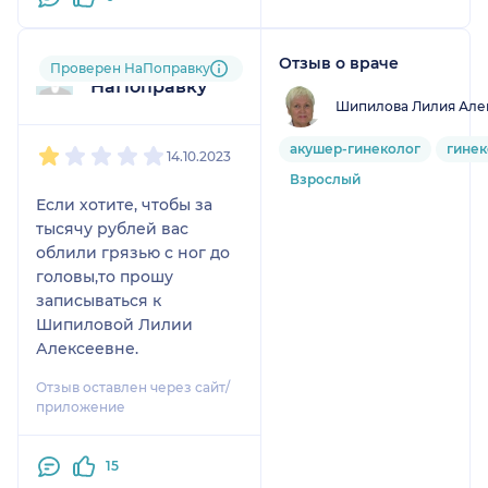
Отзыв о враче
Пользователь
Проверен НаПоправку
НаПоправку
Шипилова Лилия Але
1
2
3
4
5
акушер-гинеколог
гинек
14.10.2023
Взрослый
Если хотите, чтобы за
тысячу рублей вас
облили грязью с ног до
головы,то прошу
записываться к
Шипиловой Лилии
Алексеевне.
Отзыв оставлен через сайт/
приложение
15