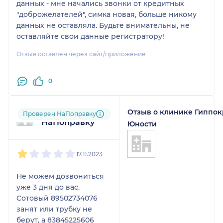
данных - мне начались звонки от кредитных
"доброжелателей", симка новая, больше никому
данных не оставляла. Будьте внимательны, не
оставляйте свои данные регистратору!
Отзыв оставлен через сайт/приложение
0
Отзыв о клинике Гиппок
Пользователь
Проверен НаПоправку
НаПоправку
Юности
1
2
3
4
5
17.11.2023
Не можем дозвониться
уже 3 дня до вас.
Сотовый 89502734076
занят или трубку не
берут, а 83845225606