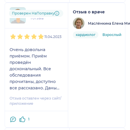
Отзыв о враче
nat....@....com
Проверен НаПоправку
1 отзыв
Маслёнкина Елена Ми
1
2
3
4
5
кардиолог
Взрослый
11.04.2023
Очень довольна
приёмом. Приём
проведён
доскональный. Все
обследования
прочитаны, доступно
все рассказано. Даны
рекомендации.
Отзыв оставлен через сайт/
Грамотный врач,
приложение
специалист своей
профессии. Спасибо
1
Вам.