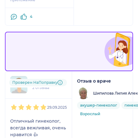
объяснил результаты.
Назначил лечение.
4
Спасибо, вам, огромное,
Доктор!!!
Отзыв о враче
Валерия
Проверен НаПоправку
2 отзыва
Шипилова Лилия Алек
1
2
3
4
5
акушер-гинеколог
гинек
29.09.2025
Взрослый
Отличный гинеколог,
всегда вежливая, очень
нравится 👍