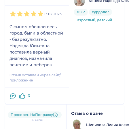
Конева Надежда Юрь
1
2
3
4
5
ЛОР
сурдолог
13.02.2023
Взрослый, детский
С сыном обошли весь
город, были в областной
- безрезультатно.
Надежда Юиьевна
поставила верный
диагноз, назначила
лечение и реберок
дышит носом! СПАСИБО
Отзыв оставлен через сайт/
ЗА ВАШУ РАБОТУ!
приложение
3
Отзыв о враче
Анна
Проверен НаПоправку
1 отзыв
Шипилова Лилия Алек