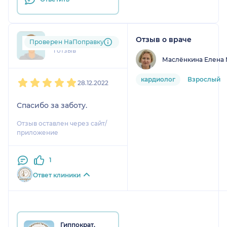
Отзыв о враче
Sev....@....com
Проверен НаПоправку
1 отзыв
Маслёнкина Елена
1
2
3
4
5
кардиолог
Взрослый
28.12.2022
Спасибо за заботу.
Отзыв оставлен через сайт/
приложение
1
Ответ клиники
Гиппократ,