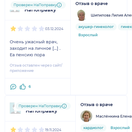
Отзыв о враче
Пользователь
Проверен НаПоправку
говоря о травме, он ее
НаПоправку
даже не осмотрел.
Шипилова Лилия Але
Вынес вердикт ушиб
1
2
3
4
5
колена. А в результате
акушер-гинеколог
гинек
03.12.2024
оказалось у пациента
Взрослый
были разорваны связки
Очень ужасный врач,
и гематома, которую
заходит на личное […] .
необходимо убрать. Вот
Еа пенсию пора
и подумайте лишний раз
стоит ли к такому врачу
Отзыв оставлен через сайт/
обращаться.
приложение
6
Отзыв о враче
Пользователь
Проверен НаПоправку
НаПоправку
Маслёнкина Елена
1
2
3
4
5
кардиолог
Взрослый
19.11.2024