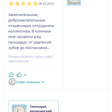
08.01.2023
Замечательные,
доброжелательные,
отзывчивые сотрудники
коллектива. В клинике
мне провели ряд
процедур: от удаления
зубов до постановки
коронок. Очень удобно
Отзыв оставлен через сайт/
всё в одном месте.
приложение
Чувствуется высокий
профессионализм
4
врачей.Таким
специалистам не страшно
Ответ клиники
довериться. Рекомендую.
Гиппократ,
медицинский