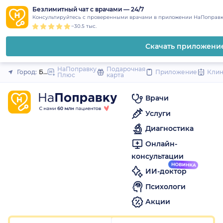
1
2
3
4
5
to
Безлимитный чат с врачами — 24/7
Закрыть
Консультируйтесь с проверенными врачами в приложении НаПоправк
content
~30.5 тыс.
Скачать приложени
НаПоправку
Подарочная
Город:
Белово
Приложение
Кли
Плюс
карта
Врачи
Услуги
Диагностика
Онлайн-
консультации
ИИ-доктор
Психологи
Акции