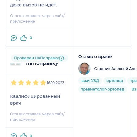
даже вызов не идет.
Отзыв оставлен через сайт/
приложение
0
Отзыв о враче
Пользователь
Проверен НаПоправку
НаПоправку
Стадник Алексей Але
1
2
3
4
5
врач УЗД
ортопед
тр
16.10.2023
травматолог-ортопед
Вз
Квалифицированный
врач
Отзыв оставлен через сайт/
приложение
0