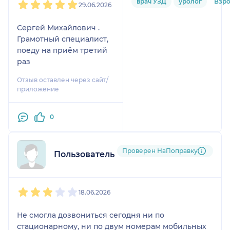
врач УЗД
уролог
Взр
29.06.2026
Сергей Михайлович .
Грамотный специалист,
поеду на приём третий
раз
Отзыв оставлен через сайт/
приложение
0
Проверен НаПоправку
Пользователь НаПоправку
1
2
3
4
5
18.06.2026
Не смогла дозвониться сегодня ни по
стационарному, ни по двум номерам мобильных