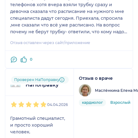
телефонов хотя вчера взяли трубку сразу и
девочка сказала что расписание на нужного мне
специалиста дадут сегодня. Приехала, спросила
,мне сказали что всё уже расписано. На вопрос
почему не берут трубку- ответили, что кому надо -
дозвонились. Значит мне не надо! А у меня
Отзыв оставлен через сайт/приложение
результаты МРТ выслали на адрес эл. почты
ихнего специалиста. Всегда обращалась в
"Калашников "- зачем поперлась к ним.
0
Отзыв о враче
Пользователь
Проверен НаПоправку
НаПоправку
Маслёнкина Елена М
1
2
3
4
5
кардиолог
Взрослый
04.04.2026
Грамотный специалист,
и просто хороший
человек.