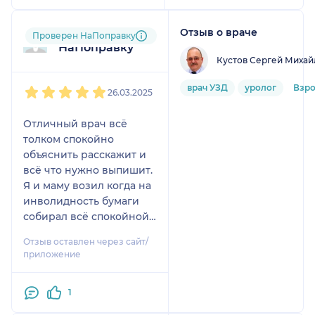
по сути, спасибо
большое этому врачу.
Отзыв о враче
Пользователь
Проверен НаПоправку
НаПоправку
Кустов Сергей Михай
1
2
3
4
5
врач УЗД
уролог
Взр
26.03.2025
Отличный врач всё
толком спокойно
объяснить расскажит и
всё что нужно выпишит.
Я и маму возил когда на
инволидность бумаги
собирал всё спокойной
объяснить и расскажит👍
Отзыв оставлен через сайт/
👍👍👍
приложение
1