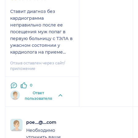
Ставит диагноз без
кардиограмма
неправильно после ее
посещения муж попаг в
первую больницу с ТЭЛА в
ужасном состоянии у
кардиолога на приеме
были 14 ноября а в
Отзыв оставлен через сайт/
реанимацию попал 17
приложение
ноября за такой прием
врач должна вернуть
0
деньги
Ответ
пользователя
poe....@....com
Необходимо
уточнить ваши