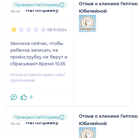
Отзыв о клинике Гиппок
Пользователь
Проверен НаПоправку
НаПоправку
Юбилейной
1
2
3
4
5
08.10.2024
Звонила сейчас, чтобы
ребенка записать на
приём,трубку не берут и
сбрасывают.Время 10.35
Отзыв оставлен через сайт/
приложение
0
Отзыв о клинике Гиппок
Пользователь
Проверен НаПоправку
НаПоправку
Юбилейной
1
2
3
4
5