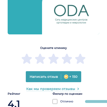
бл.)
1
2
3
4
5
1
2
3
4
5
Оцените клинику
Написать отзыв
+ 150
Как мы проверяем отзывы
Рейтинг
Фильтр по оценкам
4.1
Отлично
progress: