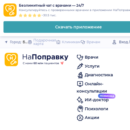
1
2
3
4
5
to
Безлимитный чат с врачами — 24/7
Закрыть
Консультируйтесь с проверенными врачами в приложении НаПоправк
content
~30.5 тыс.
Скачать приложение
Подарочная
Город:
Белозерск
Клиникам
Врачам
Вход 
карта
Врачи
Услуги
Диагностика
Онлайн-
консультации
ИИ-доктор
Психологи
Акции