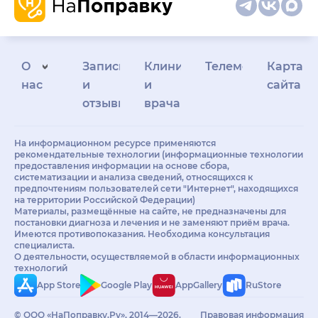
О
Запись
Клиникам
Телемедицина
Карта
нас
и
и
сайта
отзывы
врачам
На информационном ресурсе применяются
рекомендательные технологии (информационные технологии
предоставления информации на основе сбора,
систематизации и анализа сведений, относящихся к
предпочтениям пользователей сети "Интернет", находящихся
на территории Российской Федерации)
Материалы, размещённые на сайте, не предназначены для
постановки диагноза и лечения и не заменяют приём врача.
Имеются противопоказания. Необходима консультация
специалиста.
О деятельности, осуществляемой в области информационных
технологий
App Store
Google Play
AppGallery
RuStore
© ООО «НаПоправку.Ру», 2014—2026.
Правовая информация