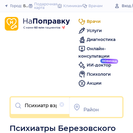
to
Подарочная
Город:
Березовский (Кемеровская обл.)
Клиникам
Врачам
Вход 
карта
Закрыть
content
Врачи
Услуги
Диагностика
Онлайн-
консультации
ИИ-доктор
Психологи
Акции
Очистить
Психиатры Березовского