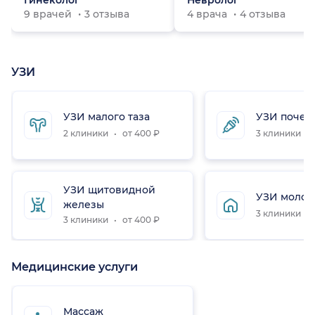
Гинеколог
Невролог
9 врачей
3 отзыва
4 врача
4 отзыва
УЗИ
УЗИ малого таза
УЗИ почек
2 клиники
от 400 ₽
3 клиники
УЗИ щитовидной
УЗИ молоч
железы
3 клиники
3 клиники
от 400 ₽
Медицинские услуги
Массаж