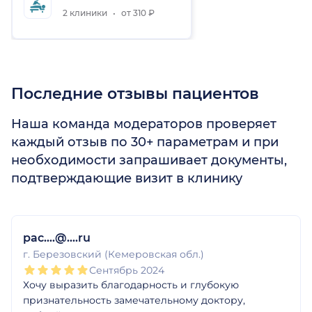
2 клиники
от 310 ₽
Последние отзывы пациентов
Наша команда модераторов проверяет
каждый отзыв по 30+ параметрам и при
необходимости запрашивает документы,
подтверждающие визит в клинику
1
2
3
4
5
pac....@....ru
г. Березовский (Кемеровская обл.)
Сентябрь 2024
Хочу выразить благодарность и глубокую
признательность замечательному доктору,