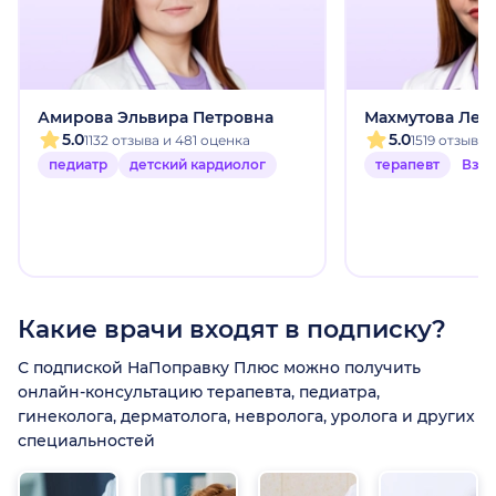
Амирова Эльвира Петровна
Махмутова Лей
5.0
5.0
1132 отзыва и 481 оценка
1519 отзыво
педиатр
детский кардиолог
терапевт
Взр
Какие врачи входят в подписку?
С подпиской НаПоправку Плюс можно получить
онлайн-консультацию терапевта, педиатра,
гинеколога, дерматолога, невролога, уролога и других
специальностей