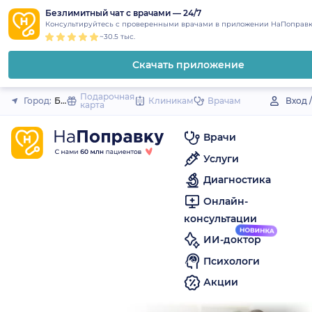
1
2
3
4
5
to
Безлимитный чат с врачами — 24/7
Закрыть
Консультируйтесь с проверенными врачами в приложении НаПоправк
content
~30.5 тыс.
Скачать приложение
Подарочная
Город:
Березовский (Кемеровская обл.)
Клиникам
Врачам
Вход 
карта
Врачи
Услуги
Диагностика
Онлайн-
консультации
ИИ-доктор
Психологи
Акции