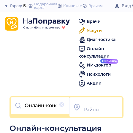
to
Подарочная
Город:
Беслан
Клиникам
Врачам
Вход 
карта
Закрыть
content
Врачи
Услуги
Диагностика
Онлайн-
консультации
ИИ-доктор
Психологи
Акции
Очистить
Онлайн-консультация