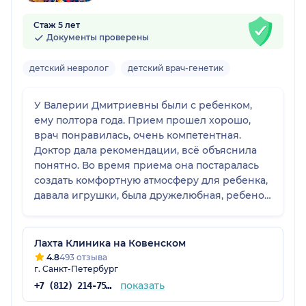
Стаж 5 лет
Документы проверены
детский невролог
детский врач-генетик
У Валерии Дмитриевны были с ребенком,
ему полтора года. Прием прошел хорошо,
врач понравилась, очень компетентная.
Доктор дала рекомендации, всё объяснила
понятно. Во время приема она постаралась
создать комфортную атмосферу для ребенка,
давала игрушки, была дружелюбная, ребенок
чувствовал себя спокойно. Для нас это было
важно. К врачу мы записались по
ближайшему свободному времени, нужна
Лахта Клиника на Ковенском
была оперативность, и прием полностью
4.8
493 отзыва
г. Санкт-Петербург
оправдал ожидания.
показать
+7 (812) 214-75-06