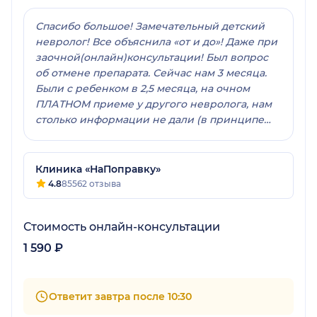
Спасибо большое! Замечательный детский
невролог! Все объяснила «от и до»! Даже при
заочной(онлайн)консультации! Был вопрос
об отмене препарата. Сейчас нам 3 месяца.
Были с ребенком в 2,5 месяца, на очном
ПЛАТНОМ приеме у другого невролога, нам
столько информации не дали (в принципе
можно сказать, что нам вообще информации
не дали по отмене препарата), как на онлайн-
консультации! Спасибо, прекрасный
Клиника «НаПоправку»
специалист, очень рекомендую!
4.8
85562 отзыва
Стоимость онлайн-консультации
1 590 ₽
Ответит завтра после 10:30