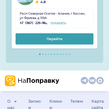
4.8
Респ Северная Осетия - Алания, г Беслан,
ул Фриева, д 139А
показать
+7 (867) 228-90-53
Перейти
О
Запись
Клиникам
Телемедицина
Карта
нас
и
и
сайта