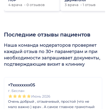
ЛОР
Дерматолог
4 врача
0 отзывов
3 врача
1 отзыв
Последние отзывы пациентов
Наша команда модераторов проверяет
каждый отзыв по 30+ параметрам и при
необходимости запрашивает документы,
подтверждающие визит в клинику
1
2
3
4
5
1
2
3
4
5
1
2
3
4
5
1
2
3
4
5
1
2
3
4
5
1
2
3
4
5
+7xxxxxxxx05
г. Беслан
Июнь 2026
Очень добрый , отзывчивый, простой (что не
мало важно ) врач . А самое главное грамотный