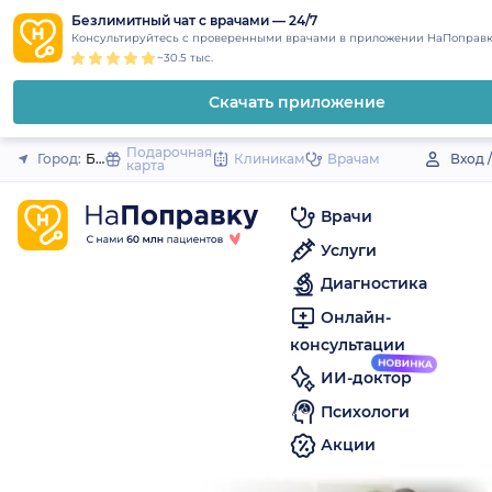
1
2
3
4
5
to
Безлимитный чат с врачами — 24/7
Закрыть
Консультируйтесь с проверенными врачами в приложении НаПоправк
content
~30.5 тыс.
Скачать приложение
Подарочная
Город:
Беслан
Клиникам
Врачам
Вход 
карта
Врачи
Услуги
Диагностика
Онлайн-
консультации
ИИ-доктор
Психологи
Акции