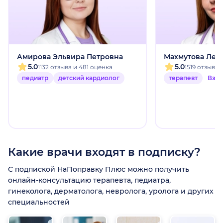
Амирова Эльвира Петровна
Махмутова Лей
5.0
5.0
1132 отзыва и 481 оценка
1519 отзыво
педиатр
детский кардиолог
терапевт
Взр
Какие врачи входят в подписку?
С подпиской НаПоправку Плюс можно получить
онлайн-консультацию терапевта, педиатра,
гинеколога, дерматолога, невролога, уролога и других
специальностей