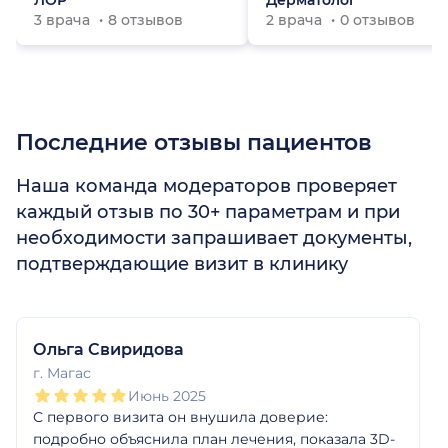
ЛОР
Дерматолог
3 врача
8 отзывов
2 врача
0 отзывов
Последние отзывы пациентов
Наша команда модераторов проверяет
каждый отзыв по 30+ параметрам и при
необходимости запрашивает документы,
подтверждающие визит в клинику
1
2
3
4
5
1
2
3
4
5
Ольга Свиридова
г. Магас
Июнь 2025
С первого визита он внушила доверие:
подробно объяснила план лечения, показала 3D-