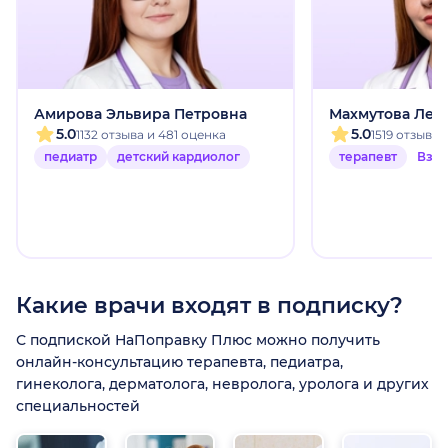
Амирова Эльвира Петровна
Махмутова Лей
5.0
5.0
1132 отзыва и 481 оценка
1519 отзыво
педиатр
детский кардиолог
терапевт
Взр
Какие врачи входят в подписку?
С подпиской НаПоправку Плюс можно получить
онлайн-консультацию терапевта, педиатра,
гинеколога, дерматолога, невролога, уролога и других
специальностей