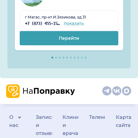
г Магас, пр-кт И.Зязикова, зд 31
показать
+7 (873) 455-15-85
Перейти
О
Запись
Клиникам
Телемедицина
Карта
нас
и
и
сайта
отзывы
врачам