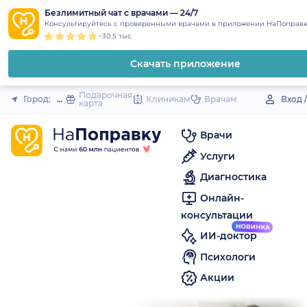
1
2
3
4
5
to
Безлимитный чат с врачами — 24/7
Закрыть
Консультируйтесь с проверенными врачами в приложении НаПоправк
content
~30.5 тыс.
Скачать приложение
Подарочная
Город:
Магас
Клиникам
Врачам
Вход 
карта
Врачи
Услуги
Диагностика
Онлайн-
консультации
ИИ-доктор
Психологи
Акции