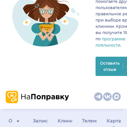
помогаете др
пользователя
правильное р
при выборе в
клиники. Кром
вы получите 1
по
программе
лояльности.
Оставить
отзыв
О
Запись
Клиникам
Телемедицина
Карта