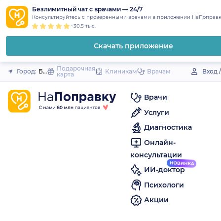
1
2
3
4
5
to
Безлимитный чат с врачами — 24/7
Закрыть
Консультируйтесь с проверенными врачами в приложении НаПоправк
content
~30.5 тыс.
Скачать приложение
Подарочная
Город:
Бежецк
Клиникам
Врачам
Вход 
карта
Врачи
Услуги
Диагностика
Онлайн-
консультации
ИИ-доктор
Психологи
Акции