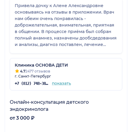
Привела дочку к Алене Александровне
основываясь на отзывы в приложении. Врач
нам обеим очень понравилась -
доброжелательная, внимательная, приятная
в общении. В процессе приёма был собран
полный анамнез, назначены дообсдедования
и анализы, диагноз поставлен, лечение
назначено. На повторном приеме уже
увидели первые положительные результаты.
Планирую и дальше наблюдать дочку у этого
Клиника ОСНОВА ДЕТИ
врача.
4.7
2477 отзывов
г. Санкт-Петербург
показать
+7 (812) 748-38-87
Онлайн-консультация детского
эндокринолога
от 3 000 ₽