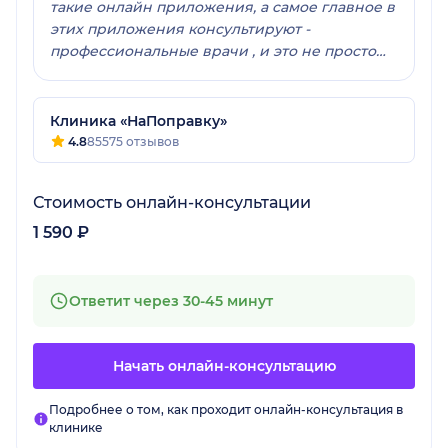
такие онлайн приложения, а самое главное в
этих приложения консультируют -
профессиональные врачи , и это не просто
слова ! В обычной поликлинике , к
сожалению могут просто развести руками , и
отправить например :к кому - нибудь ещё . А
Клиника «НаПоправку»
Вам спасибо !
4.8
85575 отзывов
Стоимость онлайн-консультации
1 590 ₽
Ответит через 30-45 минут
Начать онлайн-консультацию
Подробнее о том, как проходит онлайн-консультация в
клинике