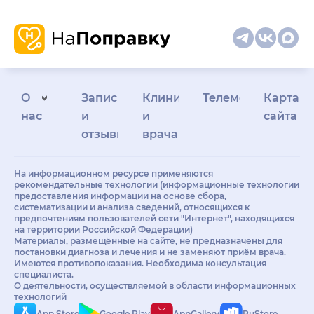
О
Запись
Клиникам
Телемедицина
Карта
нас
и
и
сайта
отзывы
врачам
На информационном ресурсе применяются
рекомендательные технологии (информационные технологии
предоставления информации на основе сбора,
систематизации и анализа сведений, относящихся к
предпочтениям пользователей сети "Интернет", находящихся
на территории Российской Федерации)
Материалы, размещённые на сайте, не предназначены для
постановки диагноза и лечения и не заменяют приём врача.
Имеются противопоказания. Необходима консультация
специалиста.
О деятельности, осуществляемой в области информационных
технологий
App Store
Google Play
AppGallery
RuStore