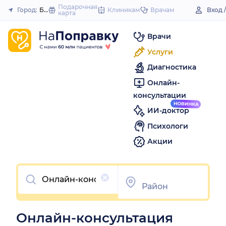
to
Подарочная
Город:
Благовещенск (Башкортостан)
Клиникам
Врачам
Вход 
карта
Закрыть
content
Врачи
Услуги
Диагностика
Онлайн-
консультации
ИИ-доктор
Психологи
Акции
Очистить
Онлайн-консультация