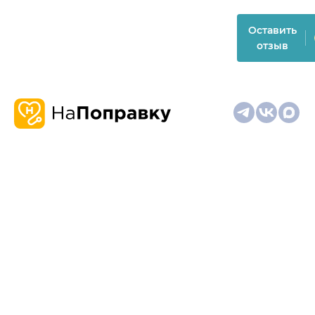
Оставить
отзыв
О
Запись
Клиникам
Телемедицина
Карта
нас
и
и
сайта
отзывы
врачам
На информационном ресурсе применяются
рекомендательные технологии (информационные технологии
предоставления информации на основе сбора,
систематизации и анализа сведений, относящихся к
предпочтениям пользователей сети "Интернет", находящихся
на территории Российской Федерации)