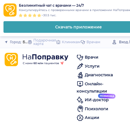
1
2
3
4
5
to
Безлимитный чат с врачами — 24/7
Закрыть
Консультируйтесь с проверенными врачами в приложении НаПоправк
content
~30.5 тыс.
Скачать приложение
Подарочная
Город:
Благовещенск (Башкортостан)
Клиникам
Врачам
Вход 
карта
Врачи
Услуги
Диагностика
Онлайн-
консультации
ИИ-доктор
Психологи
Акции