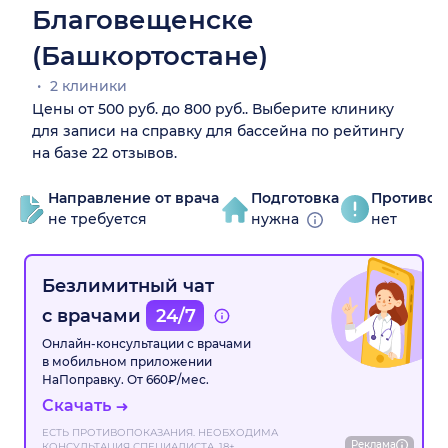
Благовещенске
(Башкортостане)
2 клиники
Цены от 500 руб. до 800 руб.. Выберите клинику
для записи на справку для бассейна по рейтингу
на базе 22 отзывов.
Направление от врача
Подготовка
Противоп
не требуется
нужна
нет
Безлимитный чат
с врачами
24/7
Онлайн-консультации с врачами
в мобильном приложении
НаПоправку. От 660₽/мес.
Скачать
ЕСТЬ ПРОТИВОПОКАЗАНИЯ. НЕОБХОДИМА
Реклама
КОНСУЛЬТАЦИЯ СПЕЦИАЛИСТА. 18+