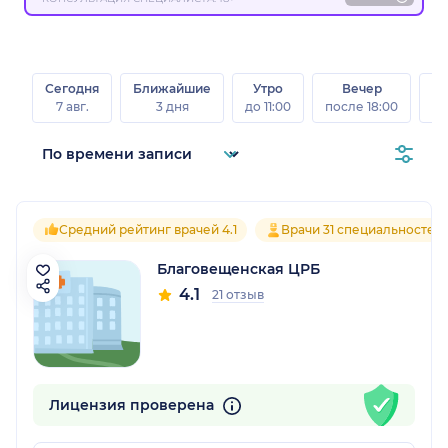
Сегодня
Ближайшие
Утро
Вечер
В
7 авг.
3 дня
до 11:00
после 18:00
8 а
Средний рейтинг врачей 4.1
Врачи 31 специальностей
Благовещенская ЦРБ
4.1
21 отзыв
Лицензия проверена