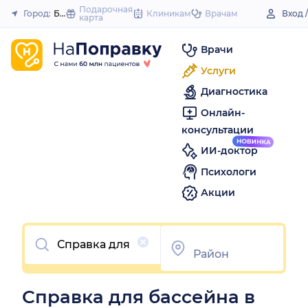
to
Подарочная
Город:
Благовещенск (Башкортостан)
Клиникам
Врачам
Вход 
карта
Закрыть
content
Врачи
Услуги
Диагностика
Онлайн-
консультации
ИИ-доктор
Психологи
Акции
Очистить
Справка для бассейна в