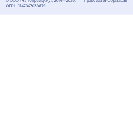
© ООО «НаПоправку.Ру», 2014—2026.
Правовая информация
ОГРН: 1147847038679