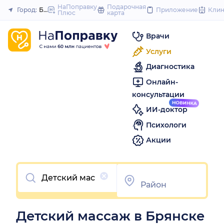
to
НаПоправку
Подарочная
Город:
Брянск
Приложение
Кли
Плюс
карта
Закрыть
content
Врачи
Услуги
Диагностика
Онлайн-
консультации
ИИ-доктор
Психологи
Акции
Очистить
Детский массаж в Брянске