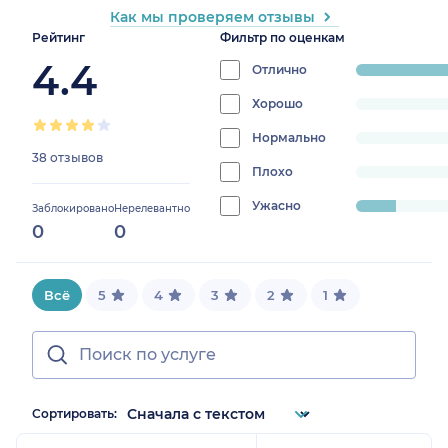
Как мы проверяем отзывы
Рейтинг
Фильтр по оценкам
4.4
Отлично
progress:
86.84210526315
Хорошо
progress:
0%
Нормально
progress:
38 отзывов
0%
Плохо
progress:
0%
Ужасно
progress:
Заблокировано
Нерелевантно
0
0
13.157894736842104%
Всё
5
4
3
2
1
Сортировать: