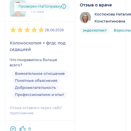
Отзыв о враче
+7xxxxxxxx59
Проверен НаПоправку
1 отзыв
Костюкова Натали
Константиновна
1
2
3
4
5
28.06.2026
эндоскопист
Взрослы
Колоноскопия + фгдс под
седацией
Что понравилось больше
всего?
Внимательное отношение
Понятные объяснения
Доброжелательность
Профессионализм и опыт
Отзыв оставлен через сайт/
приложение
0