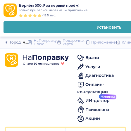
1
2
3
4
5
1
2
3
4
5
1
2
3
4
5
to
Вернём 500 ₽ за первый приём!
Закрыть
Только при записи через наше приложение
content
~13.5 тыс.
Установить
НаПоправку
Подарочная
Город:
Чебоксары
Приложение
Кли
Плюс
карта
Врачи
Услуги
Диагностика
Онлайн-
консультации
ИИ-доктор
Психологи
Акции