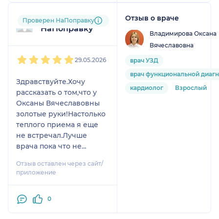
регламент в компании.
Отзыв о враче
Пользователь
Проверен НаПоправку
Указав на то что мне
НаПоправку
необходимо это и
Владимирова Оксана
входит в ДМС ,
Вячеславовна
1
2
3
4
5
проигнорировала . Врач
29.05.2026
врач УЗД
осмотрел меня и
врач функциональной диаг
рекомендовал
Здравствуйте.Хочу
обратиться к себе по
кардиолог
Взрослый
рассказать о том,что у
ОМС . В целом
Оксаны Вячеславовны
впечатление
золотые руки!Настолько
негативное. Рекомендую
теплого приема я еще
выбирать другого
не встречал.Лучше
специалиста , либо
врача пока что не
другую клинику.
находил.Рекомендую.
Отзыв оставлен через сайт/
приложение
0