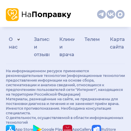
О
Запись
Клиникам
Телемедицина
Карта
нас
и
и
сайта
отзывы
врачам
На информационном ресурсе применяются
рекомендательные технологии (информационные технологии
предоставления информации на основе сбора,
систематизации и анализа сведений, относящихся к
предпочтениям пользователей сети "Интернет", находящихся
на территории Российской Федерации)
Материалы, размещённые на сайте, не предназначены для
постановки диагноза и лечения и не заменяют приём врача.
Имеются противопоказания. Необходима консультация
специалиста.
О деятельности, осуществляемой в области информационных
технологий
App Store
Google Play
AppGallery
RuStore