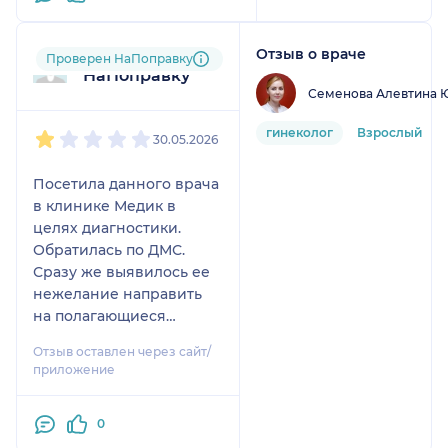
Отзыв о враче
Пользователь
Проверен НаПоправку
НаПоправку
Семенова Алевтина 
1
2
3
4
5
гинеколог
Взрослый
30.05.2026
Посетила данного врача
в клинике Медик в
целях диагностики.
Обратилась по ДМС.
Сразу же выявилось ее
нежелание направить
на полагающиеся
исследования и
Отзыв оставлен через сайт/
сложилось такое
приложение
впечатление ,что врачу
это не выгодно, либо у
0
нее какой то личный
интерес или существует