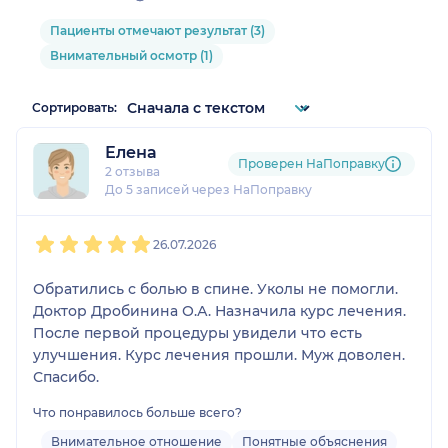
Пациенты отмечают результат (3)
Внимательный осмотр (1)
Сортировать:
Елена
Проверен НаПоправку
2 отзыва
До 5 записей через НаПоправку
1
2
3
4
5
26.07.2026
Обратились с болью в спине. Уколы не помогли.
Доктор Дробинина О.А. Назначила курс лечения.
После первой процедуры увидели что есть
улучшения. Курс лечения прошли. Муж доволен.
Спасибо.
Что понравилось больше всего?
Внимательное отношение
Понятные объяснения