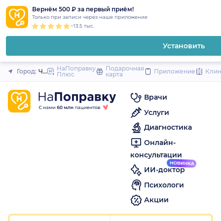
1
2
3
4
5
1
2
3
4
5
1
2
3
4
5
to
Вернём 500 ₽ за первый приём!
Закрыть
Только при записи через наше приложение
content
~13.5 тыс.
Установить
НаПоправку
Подарочная
Город:
Челябинск
Приложение
Кли
Плюс
карта
Врачи
Услуги
Диагностика
Онлайн-
консультации
ИИ-доктор
Психологи
Акции