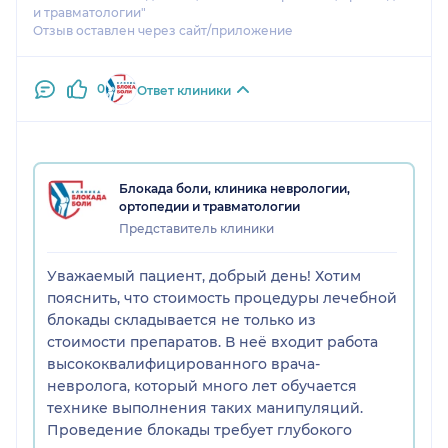
Главное после такой ,, блокады боли,,, она снова
и травматологии"
присутствует!!! По ТВ тоже показывают про
Отзыв оставлен через сайт/приложение
блокады боли, без последующего лечения и
эффект ,, на лицо,, и продолжительный! Поэтому
0
Ответ клиники
посоветовать вашу клинику никому не могу!!!
Деньги на ветер!!!
Блокада боли, клиника неврологии,
ортопедии и травматологии
Представитель клиники
Уважаемый пациент, добрый день! Хотим
пояснить, что стоимость процедуры лечебной
блокады складывается не только из
стоимости препаратов. В неё входит работа
высококвалифицированного врача-
невролога, который много лет обучается
технике выполнения таких манипуляций.
Проведение блокады требует глубокого