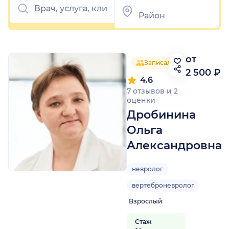
от
Записалось 63 человека
2 500 ₽
4.6
7 отзывов
и
2
оценки
Дробинина
Ольга
Александровна
невролог
вертеброневролог
Взрослый
Стаж