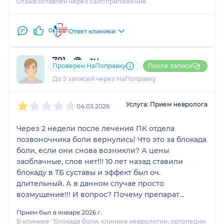
Отзыв оставлен через сайт/приложение
0
Ответ клиники
791....@....ru
Проверен НаПоправку
После записи
1 отзыв
До 5 записей через НаПоправку
1
2
3
4
5
Услуга: Прием невролога
04.03.2026
Через 2 недели после лечения ПК отдела
позвоночника боли вернулись! Что это за блокада
боли, если они снова возникли? А цены
заоблачные, слов нет!!! 10 лет назад ставили
блокаду в ТБ суставы и эффект был оч.
длительный. А в данном случае просто
возмущение!!! И вопрос? Почему препарат
Дипроспан и лидокаин не оч. дорогие препараты,
Прием был в январе 2026 г.
а цена за процедуру-,, громадная,,? А эффект ,, 0,,!!!
В клинике "Блокада боли, клиника неврологии, ортопедии