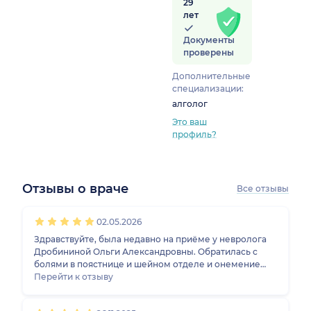
29
лет
Документы
проверены
Дополнительные
специализации:
алголог
Это ваш
профиль?
Отзывы о враче
Все отзывы
1
2
3
4
5
1
2
3
4
5
1
2
3
4
5
1
2
3
4
5
02.05.2026
Здравствуйте, была недавно на приёме у невролога
Дробининой Ольги Александровны. Обратилась с
болями в поястнице и шейном отделе и онемение
рук. Пришла с результатами МРТ. Врач изучила
Перейти к отзыву
данные МРТ, мы вместе просмотрели диск с
записями, далее провели осмотр. По приёму