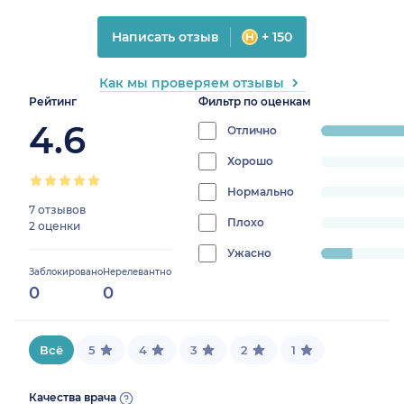
Написать отзыв
+ 150
Как мы проверяем отзывы
Рейтинг
Фильтр по оценкам
4.6
Отлично
progress:
88.888888888
Хорошо
progress:
0%
Нормально
progress:
7 отзывов
0%
Плохо
progress:
2 оценки
0%
Ужасно
progress:
Заблокировано
Нерелевантно
11.11111111111111%
0
0
Всё
5
4
3
2
1
Качества врача