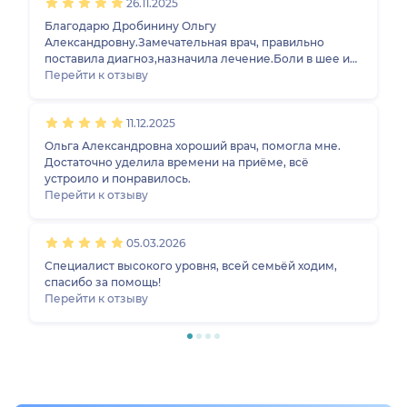
26.11.2025
сложилось хорошее впечатление о враче, видно, что
опытный невролог. Решили делать капельницы,
Благодарю Дробинину Ольгу
далее блокаду и плазмотерапию. После первых двух
Александровну.Замечательная врач, правильно
капельниц почувствовала облегчение. Надеюсь, что
поставила диагноз,назначила лечение.Боли в шее и
лечение мне поможет.
головокружение прошли!
Перейти к отзыву
11.12.2025
Ольга Александровна хороший врач, помогла мне.
Достаточно уделила времени на приёме, всё
устроило и понравилось.
Перейти к отзыву
05.03.2026
Специалист высокого уровня, всей семьёй ходим,
спасибо за помощь!
Перейти к отзыву