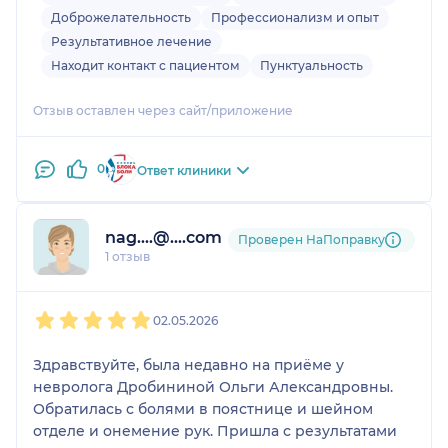
Доброжелательность
Профессионализм и опыт
Результативное лечение
Находит контакт с пациентом
Пунктуальность
Отзыв оставлен через сайт/приложение
0
Ответ клиники
nag....@....com
Проверен НаПоправку
1 отзыв
1
2
3
4
5
02.05.2026
Здравствуйте, была недавно на приёме у
невролога Дробининой Ольги Александровны.
Обратилась с болями в поястнице и шейном
отделе и онемение рук. Пришла с результатами