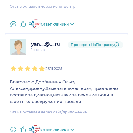
Отзыв оставлен через колл-центр
0
Ответ клиники
yan....@....ru
Проверен НаПоправку
1 отзыв
1
2
3
4
5
26.11.2025
Благодарю Дробинину Ольгу
Александровну.Замечательная врач, правильно
поставила диагноз,назначила лечение.Боли в
шее и головокружение прошли!
Отзыв оставлен через сайт/приложение
0
Ответ клиники