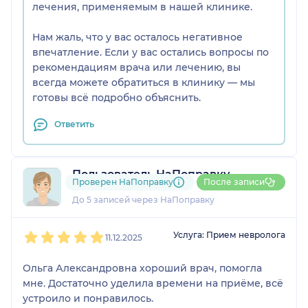
лечения, применяемым в нашей клинике.
Нам жаль, что у вас осталось негативное
впечатление. Если у вас остались вопросы по
рекомендациям врача или лечению, вы
всегда можете обратиться в клинику — мы
готовы всё подробно объяснить.
Ответить
Пользователь НаПоправку
Проверен НаПоправку
После записи
1 отзыв
До 5 записей через НаПоправку
1
2
3
4
5
Услуга: Прием невролога
11.12.2025
Ольга Александровна хороший врач, помогла
мне. Достаточно уделила времени на приёме, всё
устроило и понравилось.