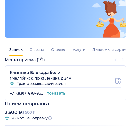
Запись
О враче
Отзывы
Услуги
Дипломы и сертифи
Места приёма (1/2):
Клиника Блокада боли
г Челябинск, пр-кт Ленина, д 24А
Тракторозаводский район
показать
+7 (930) 079-05-47
Прием невролога
2 500 ₽
3 500 ₽
−28% от НаПоправку