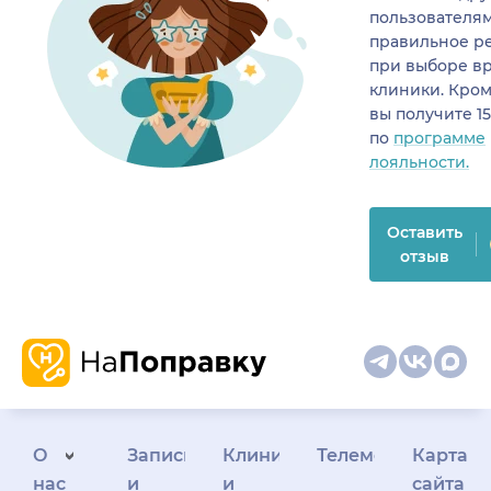
пользователя
правильное р
при выборе в
клиники. Кром
вы получите 1
по
программе
лояльности.
Оставить
отзыв
О
Запись
Клиникам
Телемедицина
Карта
нас
и
и
сайта