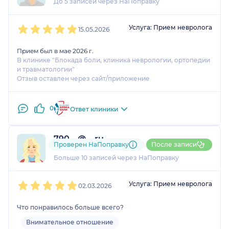
До 5 записей через НаПоправку
1
2
3
4
5
Услуга: Прием невролога
15.05.2026
Прием был в мае 2026 г.
В клинике "Блокада боли, клиника неврологии, ортопедии
и травматологии"
Отзыв оставлен через сайт/приложение
0
Ответ клиники
790....@....ru
Проверен НаПоправку
После записи
1 отзыв
и
1 оценка
Больше 10 записей через НаПоправку
1
2
3
4
5
Услуга: Прием невролога
02.03.2026
Что понравилось больше всего?
Внимательное отношение