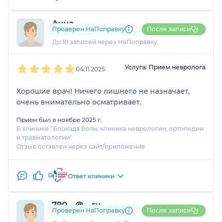
Анна
Проверен НаПоправку
После записи
2 отзыва
До 10 записей через НаПоправку
1
2
3
4
5
Услуга: Прием невролога
04.11.2025
Хорошие врач! Ничего лишнего не назначает,
очень внимательно осматривает.
Прием был в ноябре 2025 г.
В клинике "Блокада боли, клиника неврологии, ортопедии
и травматологии"
Отзыв оставлен через сайт/приложение
0
Ответ клиники
790....@....ru
Проверен НаПоправку
После записи
2 оценки