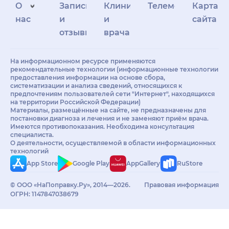
О
Запись
Клиникам
Телемедицина
Карта
нас
и
и
сайта
отзывы
врачам
На информационном ресурсе применяются
рекомендательные технологии (информационные технологии
предоставления информации на основе сбора,
систематизации и анализа сведений, относящихся к
предпочтениям пользователей сети "Интернет", находящихся
на территории Российской Федерации)
Материалы, размещённые на сайте, не предназначены для
постановки диагноза и лечения и не заменяют приём врача.
Имеются противопоказания. Необходима консультация
специалиста.
О деятельности, осуществляемой в области информационных
технологий
App Store
Google Play
AppGallery
RuStore
© ООО «НаПоправку.Ру», 2014—2026.
Правовая информация
ОГРН: 1147847038679