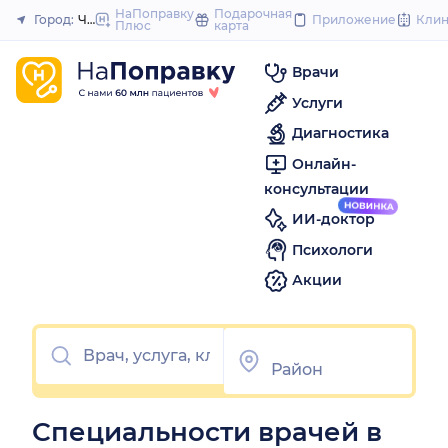
to
НаПоправку
Подарочная
Город:
Череповец
Приложение
Кли
Плюс
карта
Закрыть
content
Врачи
Услуги
Диагностика
Онлайн-
консультации
ИИ-доктор
Психологи
Акции
Специальности врачей в