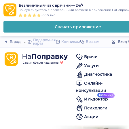
1
2
3
4
5
to
Безлимитный чат с врачами — 24/7
Закрыть
Консультируйтесь с проверенными врачами в приложении НаПоправк
content
~30.5 тыс.
Скачать приложение
Подарочная
Город:
Дальнереченск
Клиникам
Врачам
Вход 
карта
Врачи
Услуги
Диагностика
Онлайн-
консультации
ИИ-доктор
Психологи
Акции