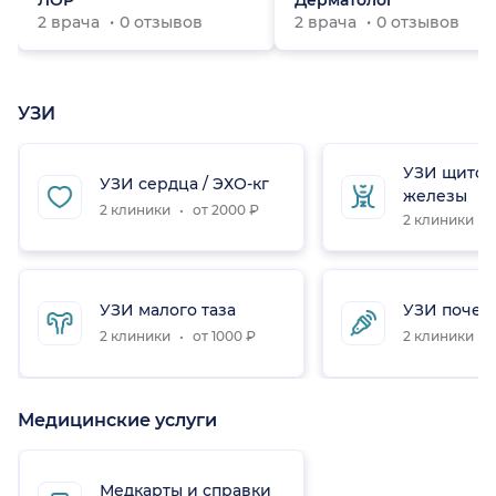
ЛОР
Дерматолог
2 врача
0 отзывов
2 врача
0 отзывов
УЗИ
УЗИ щито
УЗИ сердца / ЭХО-кг
железы
2 клиники
от 2000 ₽
2 клиники
УЗИ малого таза
УЗИ почек
2 клиники
от 1000 ₽
2 клиники
Медицинские услуги
Медкарты и справки