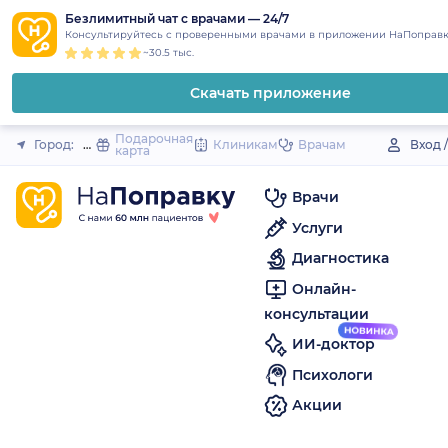
1
2
3
4
5
to
Безлимитный чат с врачами — 24/7
Закрыть
Консультируйтесь с проверенными врачами в приложении НаПоправк
content
~30.5 тыс.
Скачать приложение
Подарочная
Город:
Демидов
Клиникам
Врачам
Вход 
карта
Врачи
Услуги
Диагностика
Онлайн-
консультации
ИИ-доктор
Психологи
Акции