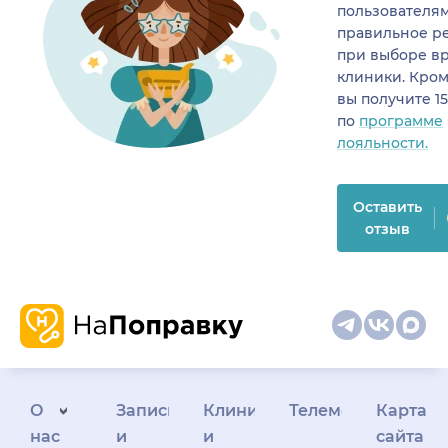
пользователя
правильное р
при выборе в
клиники. Кром
вы получите 1
по
программе
лояльности.
Оставить
отзыв
О
Запись
Клиникам
Телемедицина
Карта
нас
и
и
сайта