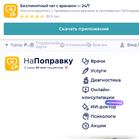
1
2
3
4
5
to
Безлимитный чат с врачами — 24/7
Закрыть
Консультируйтесь с проверенными врачами в приложении НаПоправк
content
~30.5 тыс.
Скачать приложение
Подарочная
Город:
Рудня
Клиникам
Врачам
Вход 
карта
Врачи
Услуги
Диагностика
Онлайн-
консультации
ИИ-доктор
Психологи
Акции