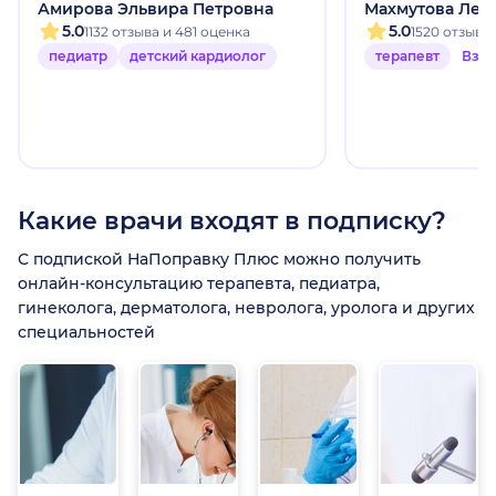
Амирова Эльвира Петровна
Махмутова Лей
5.0
5.0
1132 отзыва и 481 оценка
1520 отзыво
педиатр
детский кардиолог
терапевт
Взр
Какие врачи входят в подписку?
С подпиской НаПоправку Плюс можно получить
онлайн-консультацию терапевта, педиатра,
гинеколога, дерматолога, невролога, уролога и других
специальностей