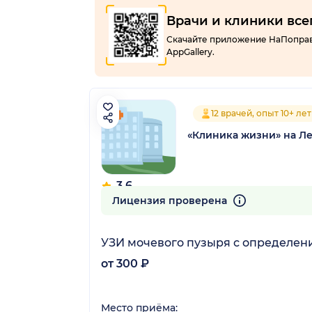
Врачи и клиники все
Скачайте приложение НаПоправку
AppGallery.
12 врачей, опыт 10+ лет
«Клиника жизни» на Л
3.6
5 отзывов
Лицензия проверена
УЗИ мочевого пузыря с определен
от 300 ₽
Место приёма: