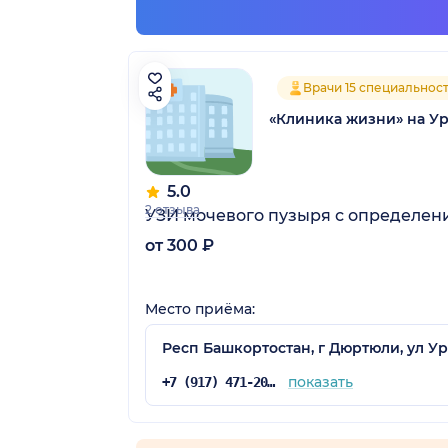
Врачи 15 специальнос
«Клиника жизни» на У
5.0
2 отзыва
УЗИ мочевого пузыря с определен
от 300 ₽
Место приёма:
Респ Башкортостан, г Дюртюли, ул Ура
показать
+7 (917) 471-20-50