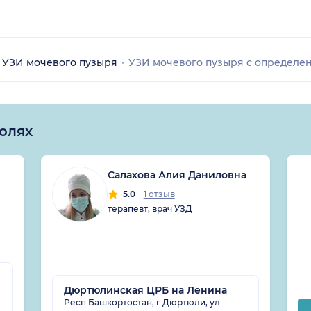
УЗИ мочевого пузыря
УЗИ мочевого пузыря с определе
юлях
Салахова Алия Даниловна
5.0
1 отзыв
терапевт, врач УЗД
Дюртюлинская ЦРБ на Ленина
л
Респ Башкортостан, г Дюртюли, ул