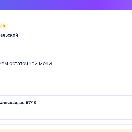
тей
ральской
ием остаточной мочи
льская, зд 57/13