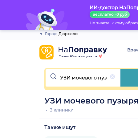
ИИ-доктор НаПоп
Закрыть
Бесплатно · 0 руб
Не знаете, к кому обра
Город:
Дюртюли
Вра
Очистить
УЗИ мочевого пузыря
3 клиники
Также ищут