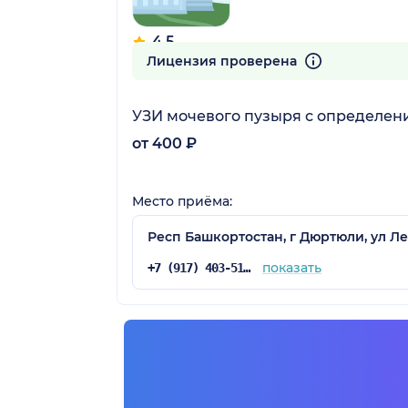
4.5
14 отзывов
Лицензия проверена
УЗИ мочевого пузыря с определен
от 400 ₽
Место приёма:
Респ Башкортостан, г Дюртюли, ул Ле
остан)
показать
+7 (917) 403-51-02