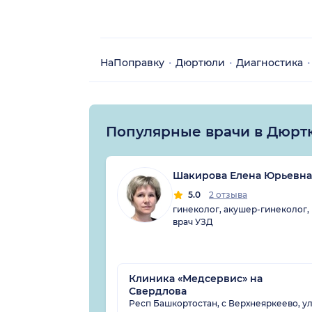
НаПоправку
Дюртюли
Диагностика
Популярные врачи в Дюрт
Шакирова Елена Юрьевна
5.0
2 отзыва
гинеколог, акушер-гинеколог,
врач УЗД
Клиника «Медсервис» на
Свердлова
Респ Башкортостан, с Верхнеяркеево, у