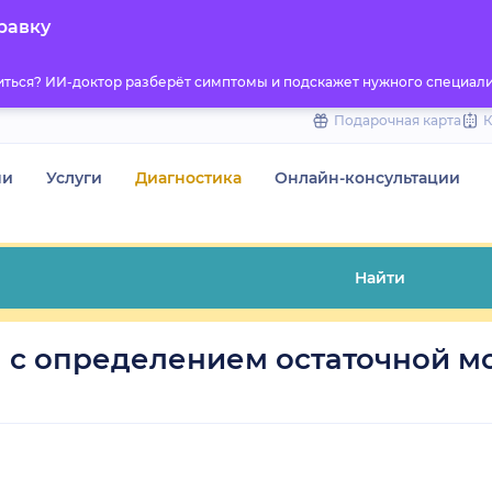
to
равку
content
титься? ИИ-доктор разберёт симптомы и подскажет нужного специали
Подарочная карта
чи
Услуги
Диагностика
Онлайн-консультации
Найти
 с определением остаточной м