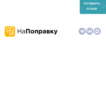
Оставить
отзыв
О
Запись
Клиникам
Телемедицина
Карта
нас
и
и
сайта
отзывы
врачам
На информационном ресурсе применяются
рекомендательные технологии (информационные технологии
предоставления информации на основе сбора,
систематизации и анализа сведений, относящихся к
предпочтениям пользователей сети "Интернет", находящихся
на территории Российской Федерации)
Материалы, размещённые на сайте, не предназначены для
постановки диагноза и лечения и не заменяют приём врача.