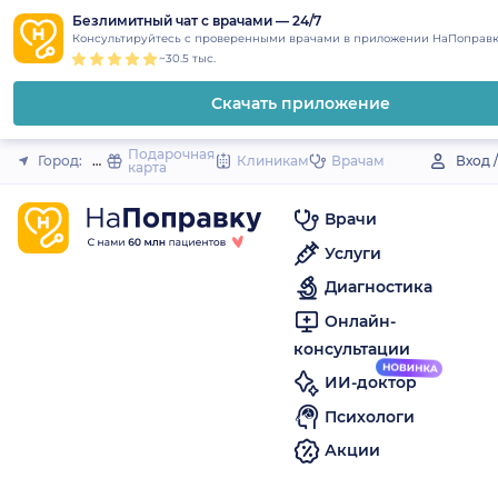
1
2
3
4
5
to
Безлимитный чат с врачами — 24/7
Закрыть
Консультируйтесь с проверенными врачами в приложении НаПоправк
content
~30.5 тыс.
Скачать приложение
Подарочная
Город:
Дюртюли
Клиникам
Врачам
Вход 
карта
Врачи
Услуги
Диагностика
Онлайн-
консультации
ИИ-доктор
Психологи
Акции