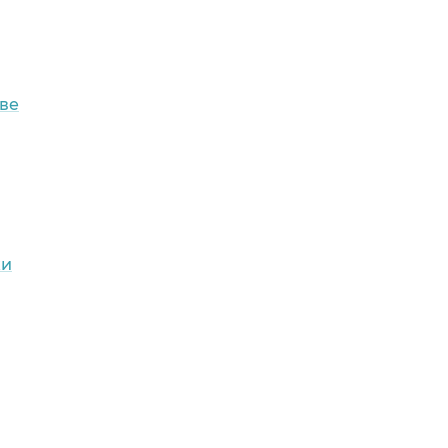
ве
ки