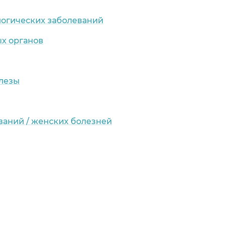
логических заболеваний
х органов
лезы
ваний / женских болезней