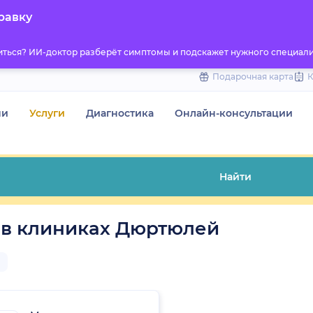
to
равку
content
титься? ИИ-доктор разберёт симптомы и подскажет нужного специали
Подарочная карта
чи
Услуги
Диагностика
Онлайн-консультации
Найти
 в клиниках Дюртюлей