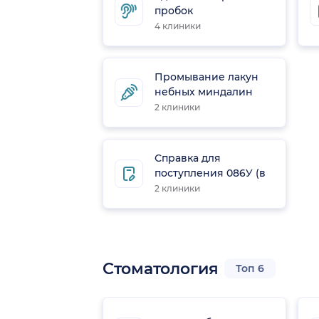
пробок
4 клиники
Промывание лакун
небных миндалин
2 клиники
Справка для
поступления 086У (в
ВУЗ)
2 клиники
Стоматология
Топ 6