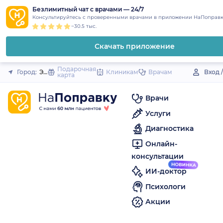
1
2
3
4
5
to
Безлимитный чат с врачами — 24/7
Закрыть
Консультируйтесь с проверенными врачами в приложении НаПоправк
content
~30.5 тыс.
Скачать приложение
Подарочная
Город:
Энем (поселок)
Клиникам
Врачам
Вход 
карта
Врачи
Услуги
Диагностика
Онлайн-
консультации
ИИ-доктор
Психологи
Акции