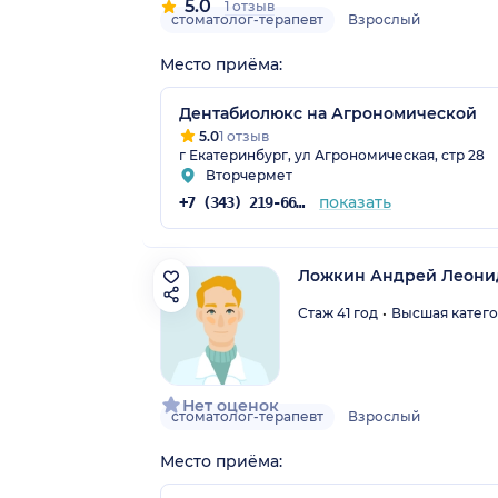
5.0
1 отзыв
стоматолог-терапевт
Взрослый
Место приёма:
Дентабиолюкс на Агрономической
5.0
1 отзыв
г Екатеринбург, ул Агрономическая, стр 28
Вторчермет
показать
+7 (343) 219-66-57
Ложкин Андрей Леони
Стаж 41 год
Высшая катег
Нет оценок
стоматолог-терапевт
Взрослый
Место приёма: