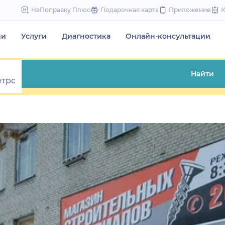
to
НаПоправку Плюс
Подарочная карта
Приложение
content
чи
Услуги
Диагностика
Онлайн-консультации
Найти