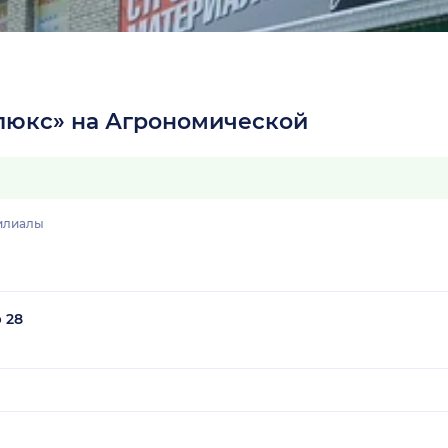
люкс» на Агрономической
илиалы
 28