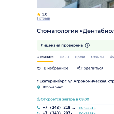
5.0
1 отзыв
Стоматология «Дентабио
Лицензия проверена
О клинике
Цены
Врачи
Отзывы
Ф
В избранное
Поделиться
г Екатеринбург, ул Агрономическая, стр
Вторчермет
Откроется завтра в 09:00
+7 (343) 219-66-57
показать
+7 (343) 297-00-93
показать