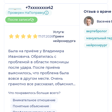
+7xxxxxxxx42
Отзыв о враче
1 отзыв
и
1 оценка
Проверен НаПоправку
До 10 записей через
После записи
Васенев 
НаПоправку
1
2
3
4
5
вертебролог
Услуга:
17.07.2026
Прием
мануальный те
нейрохирурга
нейрохирург
Была на приёме у Владимира
Ивановича. Обратилась с
проблемой в области поясницы
после удара. После приёма
выяснилось, что проблема была
вовсе в другом месте. Очень
грамотно все рассказал, объяснил,
что и как в организме
Что понравилось больше всего?
функционируют мышцы. Сделал
массаж и объяснил какая точка за
Внимательное отношение
что отвечает. Приятное общение.
Понятные объяснения
Правильный подход. Планирую