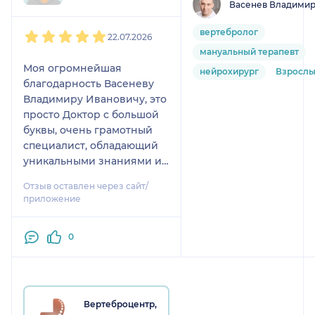
Васенев Владимир
1
2
3
4
5
вертебролог
22.07.2026
мануальный терапевт
Моя огромнейшая
нейрохирург
Взросл
благодарность Васеневу
Владимиру Ивановичу, это
просто Доктор с большой
буквы, очень грамотный
специалист, обладающий
уникальными знаниями и
умениями! Руки просто
Отзыв оставлен через сайт/
золотые, в период очень
приложение
серьезного обострения/
защемления очень
0
деликатно поставил мне
блокаду, прописал чёткий
план лечения/
восстановления, очень
подробно описал мои
Вертеброцентр,