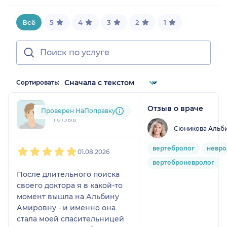
Всё
5
4
3
2
1
Сортировать:
Отзыв о враче
liz....@....ru
Проверен НаПоправку
1 отзыв
Сюникова Альб
1
2
3
4
5
вертебролог
невро
01.08.2026
вертеброневролог
После длительного поиска
своего доктора я в какой-то
момент вышла на Альбину
Амировну - и именно она
стала моей спасительницей