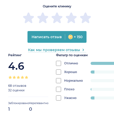
Оцените клинику
Написать отзыв
+ 150
Как мы проверяем отзывы
Рейтинг
Фильтр по оценкам
4.6
Отлично
progress:
88.888888888
Хорошо
progress:
5.05050505050505%
Нормально
progress:
68 отзывов
0%
Плохо
progress:
32 оценки
1.0101010101010102%
Ужасно
progress:
Заблокировано
Нерелевантно
5.05050505050505%
1
0