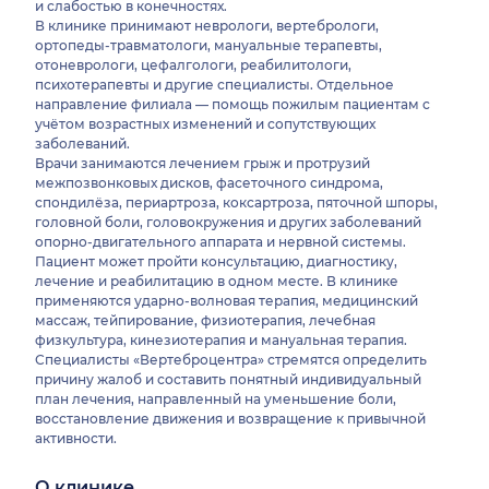
и слабостью в конечностях.
В клинике принимают неврологи, вертебрологи,
ортопеды-травматологи, мануальные терапевты,
отоневрологи, цефалгологи, реабилитологи,
психотерапевты и другие специалисты. Отдельное
направление филиала — помощь пожилым пациентам с
учётом возрастных изменений и сопутствующих
заболеваний.
Врачи занимаются лечением грыж и протрузий
межпозвонковых дисков, фасеточного синдрома,
спондилёза, периартроза, коксартроза, пяточной шпоры,
головной боли, головокружения и других заболеваний
опорно-двигательного аппарата и нервной системы.
Пациент может пройти консультацию, диагностику,
лечение и реабилитацию в одном месте. В клинике
применяются ударно-волновая терапия, медицинский
массаж, тейпирование, физиотерапия, лечебная
физкультура, кинезиотерапия и мануальная терапия.
Специалисты «Вертеброцентра» стремятся определить
причину жалоб и составить понятный индивидуальный
план лечения, направленный на уменьшение боли,
восстановление движения и возвращение к привычной
активности.
О клинике
Врачи
Наличие