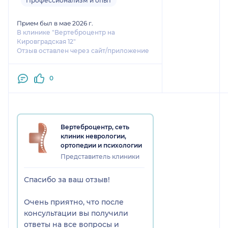
Профессионализм и опыт
снова посетить Владимира
Ивановича.
Прием был в мае 2026 г.
В клинике "Вертеброцентр на
Кировградская 12"
Отзыв оставлен через сайт/приложение
0
Вертеброцентр, сеть
клиник неврологии,
ортопедии и психологии
Представитель клиники
Спасибо за ваш отзыв!
Очень приятно, что после
консультации вы получили
ответы на все вопросы и