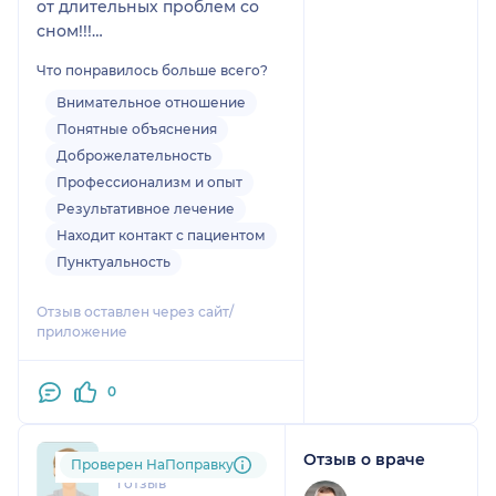
от длительных проблем со
сном!!!
В течение полугода она
Что понравилось больше всего?
подобрала для меня
идеальную терапию, также я
Внимательное отношение
прошла курс когнитивно
Понятные объяснения
поведенческой терапии.
Доброжелательность
Если раньше мне тяжело
Профессионализм и опыт
было просто жить,
Результативное лечение
функционировать на работе,
Находит контакт с пациентом
то сейчас я обрела силы,
Пунктуальность
энергию (ведь сон это очень
важная составляющая нашей
Отзыв оставлен через сайт/
жизни и сейчас у меня с
приложение
этим проблем нет).
Спасибо, Альбина Амировна.
0
Вы - лучшая!
Отзыв о враче
amf....@....ru
Проверен НаПоправку
1 отзыв