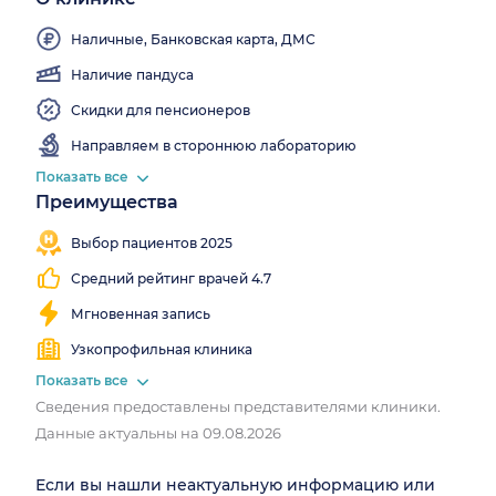
клиники
Выдаем
детской
выезжают
больничные
комнаты,
Наличные, Банковская карта, ДМС
на дом
Wi-Fi
Наличие пандуса
Скидки для пенсионеров
Направляем в стороннюю лабораторию
Показать все
Преимущества
Близко
Работаем
от
все
Выбор пациентов 2025
метро
выходные
Средний рейтинг врачей 4.7
Мгновенная запись
Узкопрофильная клиника
Показать все
Сведения предоставлены представителями клиники.
Данные актуальны на 09.08.2026
Если вы нашли неактуальную информацию или