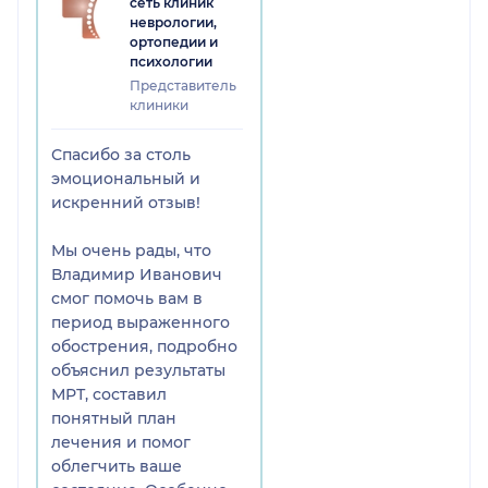
снимки МРТ, всё объяснил,
сеть клиник
неврологии,
разъяснил, ответил на
ортопедии и
абсолютно все вопросы. В
психологии
плане мануальной терапии
Представитель
просто сотворил чудо!!!
клиники
Моя огромнейшая
сердечная благодарность,
Спасибо за столь
рекомендую прямо от всей
эмоциональный и
души!!! Отдельное спасибо
искренний отзыв!
за чуткое, человеческое
отношение, далеко не все
Мы очень рады, что
специалисты такие
Владимир Иванович
деликатные и душевные!!
смог помочь вам в
период выраженного
обострения, подробно
объяснил результаты
МРТ, составил
понятный план
лечения и помог
облегчить ваше