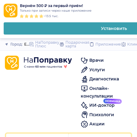
1
2
3
4
5
1
2
3
4
5
1
2
3
4
5
to
Вернём 500 ₽ за первый приём!
Закрыть
Только при записи через наше приложение
content
~13.5 тыс.
Установить
НаПоправку
Подарочная
Город:
Екатеринбург
Приложение
Кли
Плюс
карта
Врачи
Услуги
Диагностика
Онлайн-
консультации
ИИ-доктор
Психологи
Акции