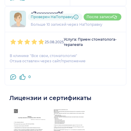
очень признательна .
+7xxxxxxxx06
Проверен НаПоправку
После записи
3 оценки
Больше 10 записей через НаПоправку
1
2
3
4
5
Услуга: Прием стоматолога-
25.08.2025
терапевта
В клинике "Все свои, стоматология"
Отзыв оставлен через сайт/приложение
0
Лицензии и сертификаты