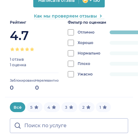
Написать отзыв
+ 150
Как мы проверяем отзывы
Рейтинг
Фильтр по оценкам
4.7
Отлично
progress:
100%
Хорошо
progress:
0%
Нормально
progress:
1 отзыв
0%
Плохо
progress:
1 оценка
0%
Ужасно
progress:
Заблокировано
Нерелевантно
0%
0
0
Всё
5
4
3
2
1