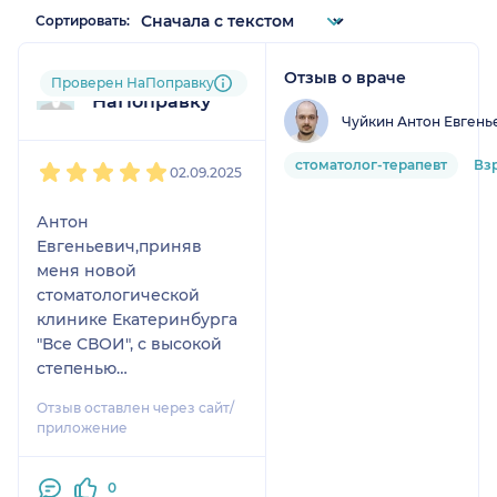
Сортировать:
Отзыв о враче
Пользователь
Проверен НаПоправку
НаПоправку
Чуйкин Антон Евгень
1
2
3
4
5
стоматолог-терапевт
Вз
02.09.2025
Антон
Евгеньевич,приняв
меня новой
стоматологической
клинике Екатеринбурга
"Все СВОИ", с высокой
степенью
профессионализма
Отзыв оставлен через сайт/
оказал мне срочную
приложение
помощь ,как хирург, в
проблемном удалении
0
моего зуба , за что я ему