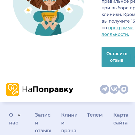
правильное р
при выборе в
клиники. Кром
вы получите 1
по
программе
лояльности.
Оставить
отзыв
О
Запись
Клиникам
Телемедицина
Карта
нас
и
и
сайта
отзывы
врачам