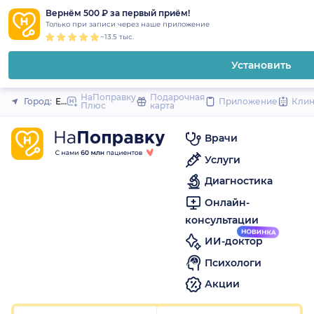
1
2
3
4
5
1
2
3
4
5
1
2
3
4
5
to
Вернём 500 ₽ за первый приём!
Закрыть
Только при записи через наше приложение
content
~13.5 тыс.
Установить
НаПоправку
Подарочная
Город:
Екатеринбург
Приложение
Кли
Плюс
карта
Врачи
Услуги
Диагностика
Онлайн-
консультации
ИИ-доктор
Психологи
Акции