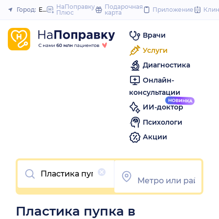
to
НаПоправку
Подарочная
Город:
Екатеринбург
Приложение
Кли
Плюс
карта
Закрыть
content
Врачи
Услуги
Диагностика
Онлайн-
консультации
ИИ-доктор
Психологи
Акции
Очистить
Пластика пупка в