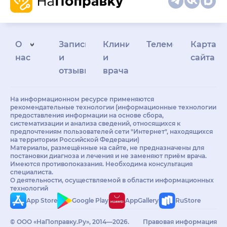
О
Запись
Клиникам
Телемедицина
Карта
нас
и
и
сайта
отзывы
врачам
На информационном ресурсе применяются
рекомендательные технологии (информационные технологии
предоставления информации на основе сбора,
систематизации и анализа сведений, относящихся к
предпочтениям пользователей сети "Интернет", находящихся
на территории Российской Федерации)
Материалы, размещённые на сайте, не предназначены для
постановки диагноза и лечения и не заменяют приём врача.
Имеются противопоказания. Необходима консультация
специалиста.
О деятельности, осуществляемой в области информационных
технологий
App Store
Google Play
AppGallery
RuStore
© ООО «НаПоправку.Ру», 2014—2026.
Правовая информация