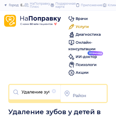
to
НаПоправку
Подарочная
Город:
Елец
Приложение
Кли
Плюс
карта
Закрыть
content
Врачи
Услуги
Диагностика
Онлайн-
консультации
ИИ-доктор
Психологи
Акции
Очистить
Удаление зубов у детей в