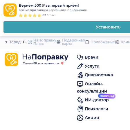
1
2
3
4
5
to
Вернём 500 ₽ за первый приём!
Закрыть
Только при записи через наше приложение
content
~13.5 тыс.
Установить
НаПоправку
Подарочная
Город:
Елец
Приложение
Кли
Плюс
карта
Врачи
Услуги
Диагностика
Онлайн-
консультации
ИИ-доктор
Психологи
Акции