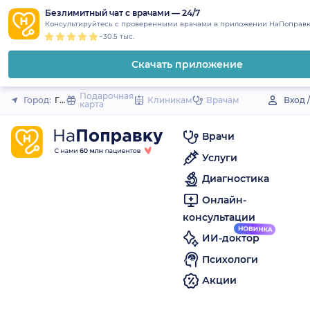
1
2
3
4
5
to
Безлимитный чат с врачами — 24/7
Закрыть
Консультируйтесь с проверенными врачами в приложении НаПоправк
content
~30.5 тыс.
Скачать приложение
Подарочная
Город:
Гай
Клиникам
Врачам
Вход 
карта
Врачи
Услуги
Диагностика
Онлайн-
консультации
ИИ-доктор
Психологи
Акции