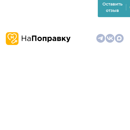
Оставить
отзыв
О
Запись
Клиникам
Телемедицина
Карта
нас
и
и
сайта
отзывы
врачам
На информационном ресурсе применяются
рекомендательные технологии (информационные технологии
предоставления информации на основе сбора,
систематизации и анализа сведений, относящихся к
предпочтениям пользователей сети "Интернет", находящихся
на территории Российской Федерации)
Материалы, размещённые на сайте, не предназначены для
постановки диагноза и лечения и не заменяют приём врача.