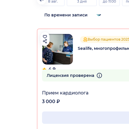
8 авг.
3 дня
до 11:00
п
Выбор пациентов 202
Sealife, многопрофиль
4.9
217 отзывов
Лицензия проверена
Прием кардиолога
3 000 ₽