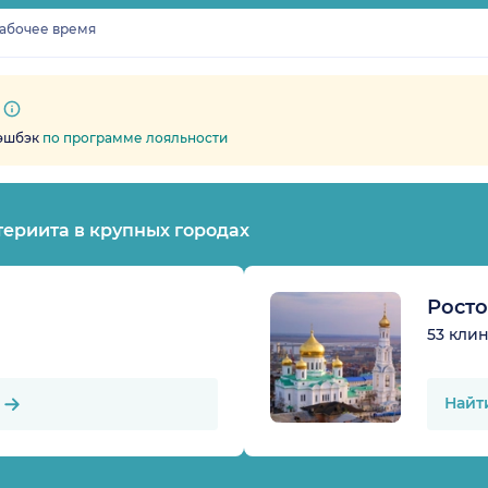
рабочее время
кэшбэк
по программе лояльности
териита в крупных городах
Росто
53 кли
Найт