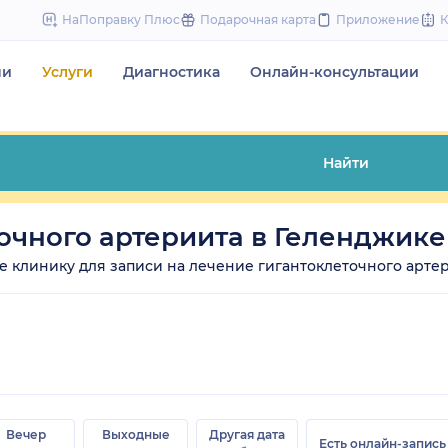
to
НаПоправку Плюс
Подарочная карта
Приложение
content
чи
Услуги
Диагностика
Онлайн-консультации
Найти
очного артериита в Геленджике
те клинику для записи на лечение гигантоклеточного артер
Вечер
Выходные
Другая дата
Есть онлайн-запись