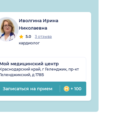
Иволгина Ирина
Фар
Николаевна
Арт
5.0
3 отзыва
5
кардиолог
флеб
кард
эндо
Мой медицинский центр
Клиника Sea
Краснодарский край, г Геленджик, пр-кт
Краснодарский
Геленджикский, д 178Б
Туристическая, 
Записаться на прием
+ 100
Записатьс