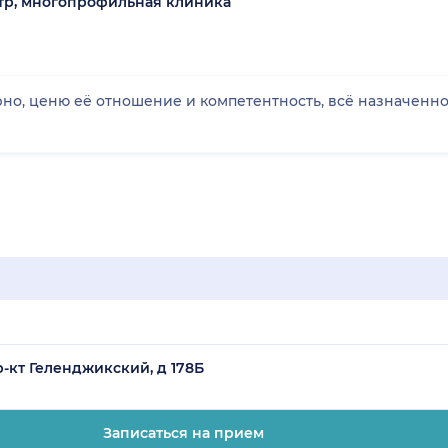
р, многопрофильная клиника
но, ценю её отношение и компетентность, всё назначенное
-кт Геленджикский, д 178Б
Записаться на прием