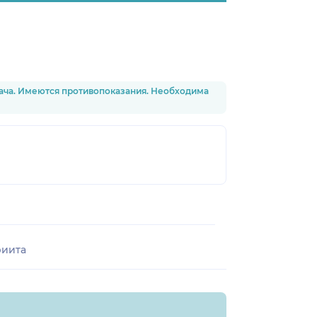
рача. Имеются противопоказания. Необходима
риита