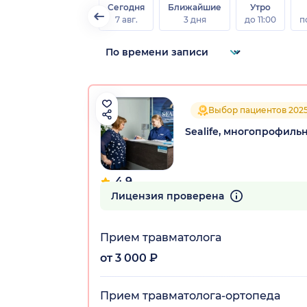
Сегодня
Ближайшие
Утро
7 авг.
3 дня
до 11:00
п
Выбор пациентов 202
Sealife, многопрофиль
4.9
217 отзывов
Лицензия проверена
Прием травматолога
от 3 000 ₽
Прием травматолога-ортопеда