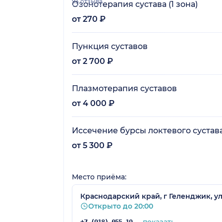
93 отзыва
Озонотерапия сустава (1 зона)
от 270 ₽
Пункция суставов
от 2 700 ₽
Плазмотерапия суставов
от 4 000 ₽
Иссечение бурсы локтевого сустав
от 5 300 ₽
Место приёма:
Краснодарский край, г Геленджик, ул 
Открыто до 20:00