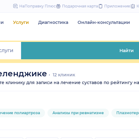
to
НаПоправку Плюс
Подарочная карта
Приложение
content
чи
Услуги
Диагностика
Онлайн-консультации
Найти
Геленджике
12 клиник
ите клинику для записи на лечение суставов по рейтингу на
ечение полиартроза
Анализы при ревматизме
Плазмотер