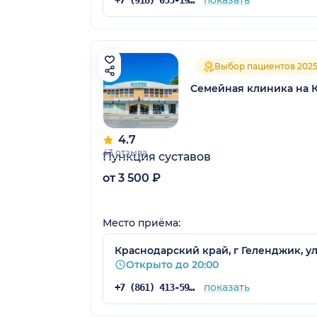
показать
+7 (918) 055-19-70
Выбор пациентов 202
Семейная клиника на 
4.7
43 отзыва
Пункция суставов
от 3 500 ₽
Место приёма:
Краснодарский край, г Геленджик, ул 
Открыто до 20:00
показать
+7 (861) 413-59-23