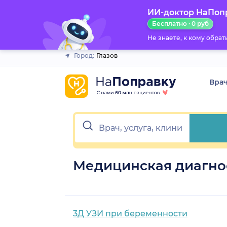
ИИ-доктор НаПоп
Закрыть
Бесплатно · 0 руб
Не знаете, к кому обра
Город:
Глазов
Вра
Медицинская диагнос
3Д УЗИ при беременности