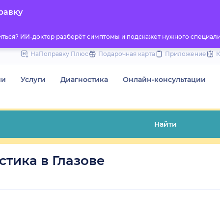
to
равку
content
титься? ИИ-доктор разберёт симптомы и подскажет нужного специали
НаПоправку Плюс
Подарочная карта
Приложение
чи
Услуги
Диагностика
Онлайн-консультации
Найти
тика в Глазове