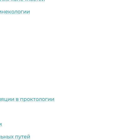
гинекологии
яции в проктологии
и
льных путей