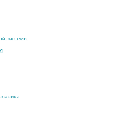
ой системы
ия
оночника