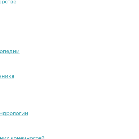
ерстве
топедии
чника
андрологии
них конечностей