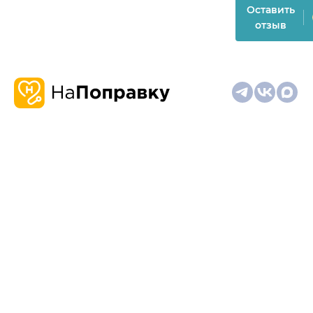
Оставить
отзыв
О
Запись
Клиникам
Телемедицина
Карта
нас
и
и
сайта
отзывы
врачам
На информационном ресурсе применяются
рекомендательные технологии (информационные технологии
предоставления информации на основе сбора,
систематизации и анализа сведений, относящихся к
предпочтениям пользователей сети "Интернет", находящихся
на территории Российской Федерации)
Материалы, размещённые на сайте, не предназначены для
постановки диагноза и лечения и не заменяют приём врача.