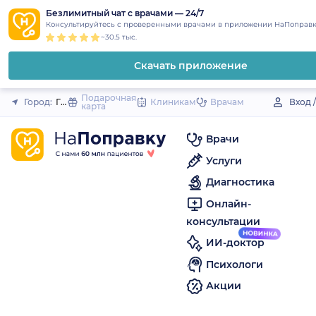
1
2
3
4
5
to
Безлимитный чат с врачами — 24/7
Закрыть
Консультируйтесь с проверенными врачами в приложении НаПоправк
content
~30.5 тыс.
Скачать приложение
Подарочная
Город:
Городище
Клиникам
Врачам
Вход 
карта
Врачи
Услуги
Диагностика
Онлайн-
консультации
ИИ-доктор
Психологи
Акции