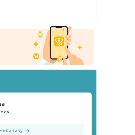
ва
иник
и клинику