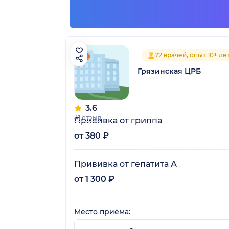
72 врачей, опыт 10+ ле
Грязинская ЦРБ
3.6
41 отзыв
Прививка от гриппа
от 380 ₽
Прививка от гепатита А
от 1 300 ₽
Место приёма: