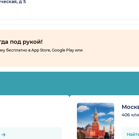
ческая, д 5
гда под рукой!
 бесплатно в App Store, Google Play или
Моск
406 кл
Найт