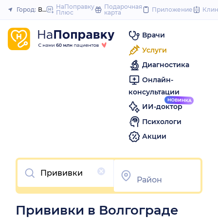
to
НаПоправку
Подарочная
Город:
Волгоград
Приложение
Кли
Плюс
карта
Закрыть
co
Врачи
Услуги
Диагностика
Онлайн-
консультации
ИИ-доктор
Психологи
Акции
Очистить
Прививки в Волгограде