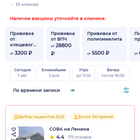
10 клиник
Наличие вакцины уточняйте в клинике.
Прививка
Прививка
Прививка от
П
от
от ВПЧ
полиомиелита
п
клещевого
28800
от
энцефалита
3200 ₽
5500 ₽
₽
от
от
от
Сегодня
Ближайшие
Утро
Вечер
В
7 авг.
3 дня
до 11:00
после 18:00
8 а
Выбор пациентов 2025
Более 100 врачей
СОВА на Ленина
4.4
175 отзывов