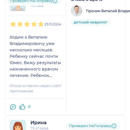
yan....@....ru
Проверен НаПоправку
1 отзыв
Пронин Виталий Влад
1
2
3
4
5
детский невролог
29.11.2024
Ходим к Виталию
Владимировичу уже
несколько месяцев.
Ребенку сейчас почти
10мес. Вижу результаты
назначенного врачом
лечения. Ребенок
раньше не держал
Отзыв оставлен через сайт/
головку, не шагал
приложение
ножками. Сейчас есть
значительные
0
улучшения и прогресс.
Доктор знающий и
очень хорошо все
Ирина
Проверен НаПоправку
объясняет. Ребенок на
73 отзыва