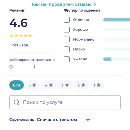
Как мы проверяем отзывы
Рейтинг
Фильтр по оценкам
4.6
Отлично
progress:
90.90909090
Хорошо
progress:
0%
Нормально
progress:
11 отзывов
0%
Плохо
progress:
0%
Ужасно
progress:
Заблокировано
Нерелевантно
0
1
9.090909090909092%
Всё
5
4
3
2
1
Сортировать: