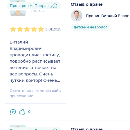
Отзыв о враче
dar....@....ru
Проверен НаПоправку
1 отзыв
Пронин Виталий Влад
1
2
3
4
5
детский невролог
13.01.2025
Виталий
Владимирович
проводит диагностику,
подробно расписывает
лечение, отвечает на
все вопросы. Очень
чуткий доктор! Очень
рады что к нему
Отзыв оставлен через сайт/
попали.
приложение
0
Отзыв о враче