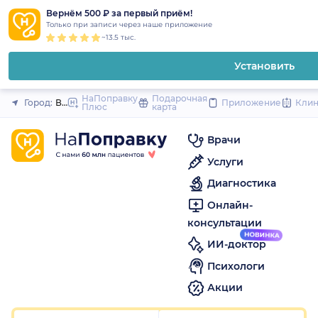
1
2
3
4
5
1
2
3
4
5
1
2
3
4
5
to
Вернём 500 ₽ за первый приём!
Закрыть
Только при записи через наше приложение
content
~13.5 тыс.
Установить
НаПоправку
Подарочная
Город:
Волгоград
Приложение
Кли
Плюс
карта
Врачи
Услуги
Диагностика
Онлайн-
консультации
ИИ-доктор
Психологи
Акции