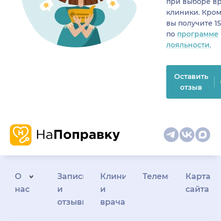
при выборе в
клиники. Кром
вы получите 1
по
программе
лояльности.
Оставить
отзыв
О
Запись
Клиникам
Телемедицина
Карта
нас
и
и
сайта
отзывы
врачам