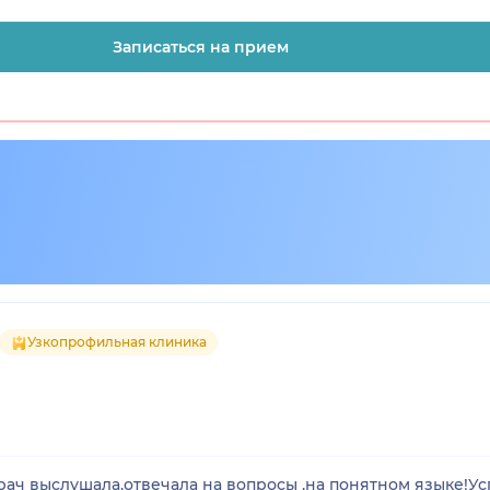
Записаться на прием
Узкопрофильная клиника
рач выслушала,отвечала на вопросы ,на понятном языке!Ус