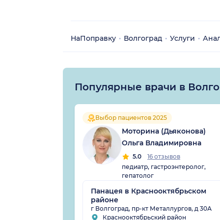
НаПоправку
Волгоград
Услуги
Ана
Популярные врачи в Волг
Выбор пациентов 2025
Моторина (Дьяконова)
Ольга Владимировна
5.0
16 отзывов
педиатр, гастроэнтеролог,
гепатолог
Панацея в Краснооктябрьском
районе
г Волгоград, пр-кт Металлургов, д 30А
Краснооктябрьский район