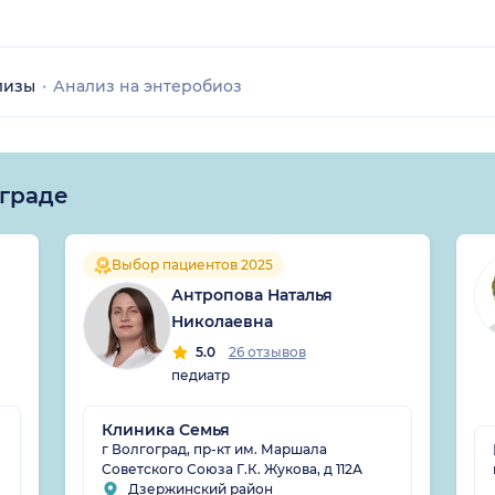
лизы
Анализ на энтеробиоз
ограде
Выбор пациентов 2025
Антропова Наталья
Николаевна
5.0
26 отзывов
педиатр
Клиника Семья
г Волгоград, пр-кт им. Маршала
Советского Союза Г.К. Жукова, д 112А
Дзержинский район