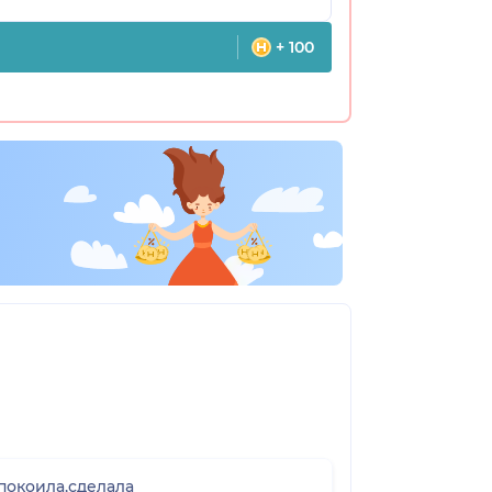
+ 100
покоила,сделала