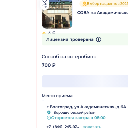
Выбор пациентов 202
СОВА на Академическ
4.6
125 отзывов
Лицензия проверена
Соскоб на энтеробиоз
700 ₽
Место приёма:
г Волгоград, ул Академическая, д 6А
Ворошиловский район
Откроется завтра в 08:00
показать
+7 (844) 245-97-65