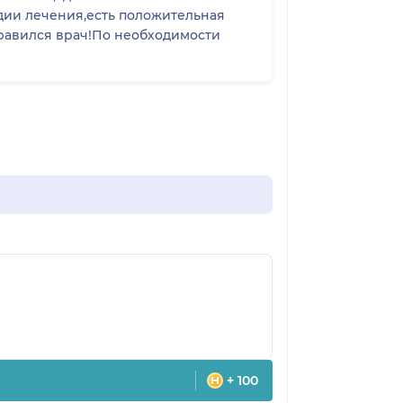
дии лечения,есть положительная
равился врач!По необходимости
+ 100