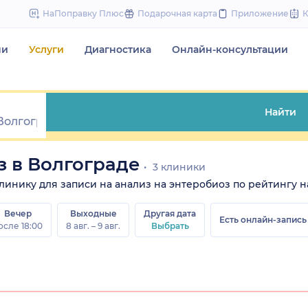
to
НаПоправку Плюс
Подарочная карта
Приложение
content
чи
Услуги
Диагностика
Онлайн-консультации
Найти
з в Волгограде
3 клиники
 клинику для записи на анализ на энтеробиоз по рейтингу н
Вечер
Выходные
Другая дата
Есть онлайн-запись
осле 18:00
8 авг. – 9 авг.
Выбрать