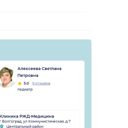
Алексеева Светлана
Ште
Петровна
Вла
5.0
9 отзывов
5
педиатр
педи
Клиника РЖД-Медицина
СОВА на Ле
г Волгоград, ул Коммунистическая, д 7
г Волгоград, п
Центральный район
Центральн