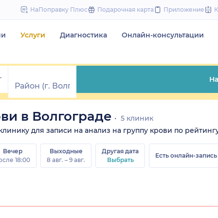
to
НаПоправку Плюс
Подарочная карта
Приложение
content
чи
Услуги
Диагностика
Онлайн-консультации
На
ови в Волгограде
5 клиник
е клинику для записи на анализ на группу крови по рейтингу
Вечер
Выходные
Другая дата
Есть онлайн-запись
осле 18:00
8 авг. – 9 авг.
Выбрать