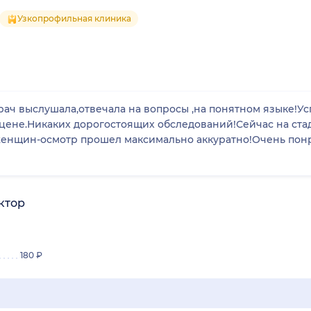
Узкопрофильная клиника
рач выслушала,отвечала на вопросы ,на понятном языке!Ус
цене.Никаких дорогостоящих обследований!Сейчас на ста
женщин-осмотр прошел максимально аккуратно!Очень пон
ктор
180 ₽