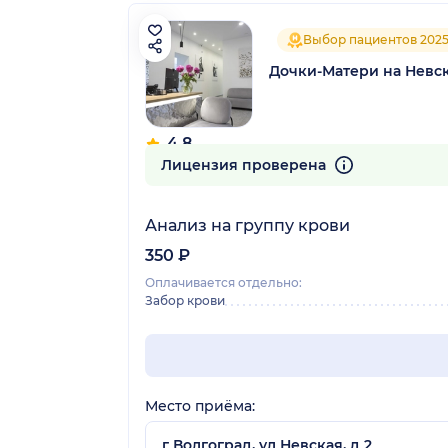
Выбор пациентов 202
Дочки-Матери на Невск
4.8
81 отзыв
Лицензия проверена
Анализ на группу крови
350 ₽
Оплачивается отдельно:
Забор крови
Место приёма:
г Волгоград, ул Невская, д 2