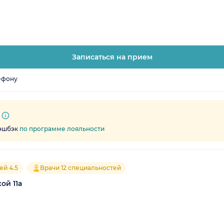
Записаться на прием
ефону
кэшбэк
по программе лояльности
ей 4.5
Врачи 12 специальностей
ой 11а