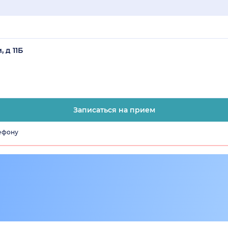
 д 11Б
Записаться на прием
лефону