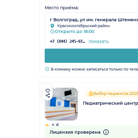
Место приёма:
г Волгоград, ул им. генерала Штеменк
Краснооктябрьский район
Открыто до 18:00
показать
+7 (844) 245-97-61
В клинику можно записаться только по тел
Выбор пациентов 202
Педиатрический центр
4.6
149 отзывов
Лицензия проверена