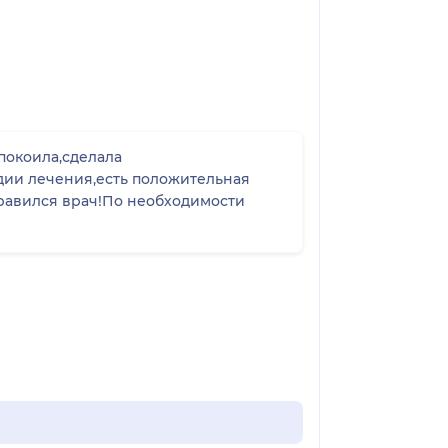
покоила,сделала
дии лечения,есть положительная
равился врач!По необходимости