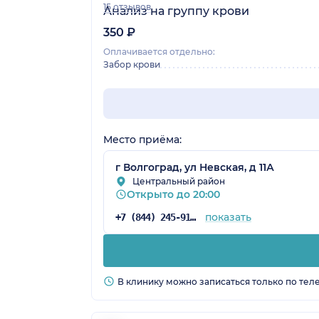
15 отзывов
Анализ на группу крови
350 ₽
Оплачивается отдельно:
Забор крови
Место приёма:
г Волгоград, ул Невская, д 11А
Центральный район
Открыто до 20:00
показать
+7 (844) 245-91-31
В клинику можно записаться только по тел