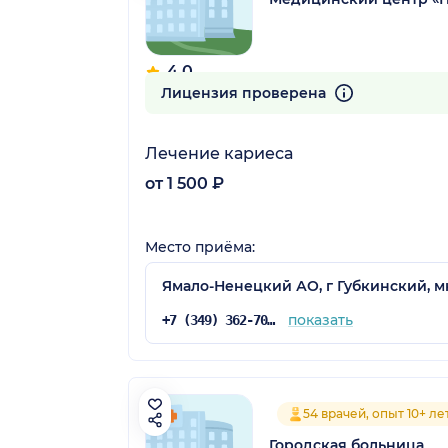
4.0
4 отзыва
Лицензия проверена
Лечение кариеса
от 1 500 ₽
Место приёма:
Ямало-Ненецкий АО, г Губкинский, мк
показать
+7 (349) 362-70-03
54 врачей, опыт 10+ ле
Городская больница