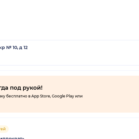
р № 10, д 12
гда под рукой!
 бесплатно в App Store, Google Play или
тей
иппократ»