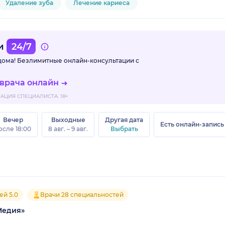
Удаление зуба
Лечение кариеса
ми
24/7
 дома! Безлимитные
онлайн-консультации с
 врача онлайн
ЦИЯ СПЕЦИАЛИСТА. 18+
Вечер
Выходные
Другая дата
Есть онлайн-запись
осле 18:00
8 авг. – 9 авг.
Выбрать
ей 5.0
Врачи 28 специальностей
Медия»