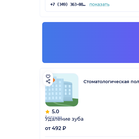
показать
+7 (349) 363-08-58
Стоматологическая по
5.0
3 отзыва
Удаление зуба
от 492 ₽