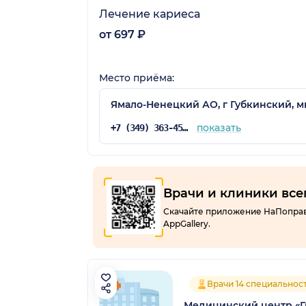
Лечение кариеса
от 697 ₽
Место приёма:
Ямало-Ненецкий АО, г Губкинский, мк
показать
+7 (349) 363-45-42
Врачи и клиники все
Скачайте приложение НаПоправку
AppGallery.
Врачи 14 специальнос
Медицинский центр «Г