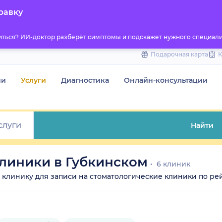
to
равку
content
титься? ИИ-доктор разберёт симптомы и подскажет нужного специали
Подарочная карта
чи
Услуги
Диагностика
Онлайн-консультации
Найти
линики в Губкинском
6 клиник
те клинику для записи на стоматологические клиники по рей