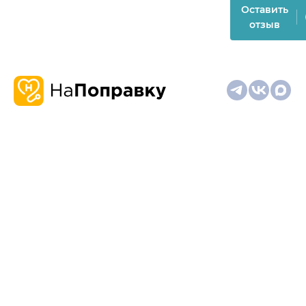
Оставить
отзыв
О
Запись
Клиникам
Телемедицина
Карта
нас
и
и
сайта
отзывы
врачам
На информационном ресурсе применяются
рекомендательные технологии (информационные технологии
предоставления информации на основе сбора,
систематизации и анализа сведений, относящихся к
предпочтениям пользователей сети "Интернет", находящихся
на территории Российской Федерации)
Материалы, размещённые на сайте, не предназначены для
постановки диагноза и лечения и не заменяют приём врача.