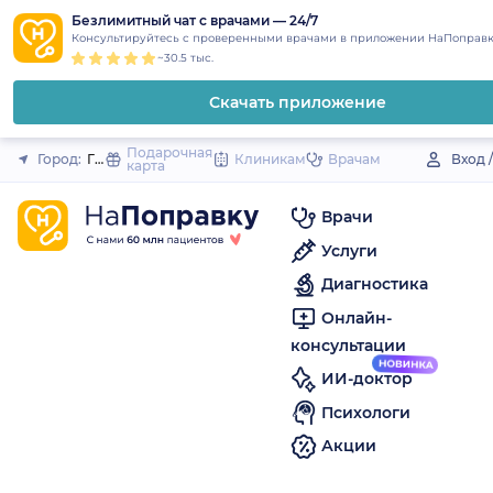
1
2
3
4
5
to
Безлимитный чат с врачами — 24/7
Закрыть
Консультируйтесь с проверенными врачами в приложении НаПоправк
content
~30.5 тыс.
Скачать приложение
Подарочная
Город:
Губкинский
Клиникам
Врачам
Вход 
карта
Врачи
Услуги
Диагностика
Онлайн-
консультации
ИИ-доктор
Психологи
Акции