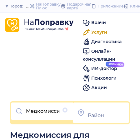
to
НаПоправку
Подарочная
Город:
Иркутск
Приложение
Кли
Плюс
карта
Закрыть
content
Врачи
Услуги
Диагностика
Онлайн-
консультации
ИИ-доктор
Психологи
Акции
Очистить
Медкомиссия для