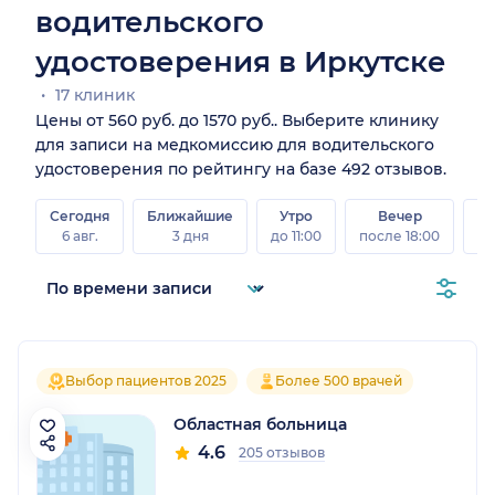
водительского
удостоверения в Иркутске
17 клиник
Цены от 560 руб. до 1570 руб.. Выберите клинику
для записи на медкомиссию для водительского
удостоверения по рейтингу на базе 492 отзывов.
Сегодня
Ближайшие
Утро
Вечер
В
6 авг.
3 дня
до 11:00
после 18:00
8 а
Выбор пациентов 2025
Более 500 врачей
Областная больница
4.6
205 отзывов