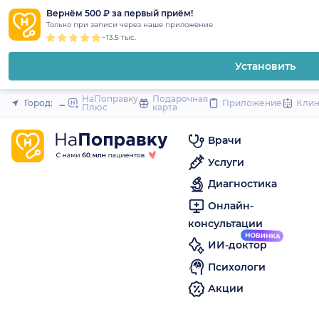
1
2
3
4
5
to
Вернём 500 ₽ за первый приём!
Закрыть
Только при записи через наше приложение
content
~13.5 тыс.
Установить
НаПоправку
Подарочная
Город:
Иркутск
Приложение
Кли
Плюс
карта
Врачи
Услуги
Диагностика
Онлайн-
консультации
ИИ-доктор
Психологи
Акции