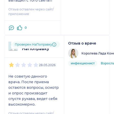
вытащил с того света!!!
Отзыв оставлен через сайт/
приложение
0
Отзыв о враче
Пользователь
Проверен НаПоправку
НаПоправку
Королева Лада Кон
1
2
3
4
5
инфекционист
Взросл
28.05.2026
Не советую данного
врача. После приема
остаются вопросы, осмотр
и опрос производит
спустя рукава, ведет себя
высокомерно.
Отзыв оставлен через сайт/