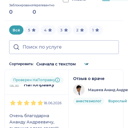
progress:
Заблокировано
Нерелевантно
9.090909090909092%
0
0
Всё
5
4
3
2
1
Сортировать:
Отзыв о враче
Пользователь
Проверен НаПоправку
НаПоправку
Машеев Ананд Андре
1
2
3
4
5
анестезиолог
Взрослый
18.06.2026
Очень благодарна
Ананду Андреевичу,