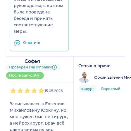
руководства, с врачом
была проведена
беседа и приняты
соответствующие
меры.
Ответить
Софья
Отзыв о враче
1 отзыв
Проверен НаПоправку
Больше 15 записей
После записи
Юркин Евгений Ми
через НаПоправку
1
2
3
4
5
хирург
Взрослый
15.05.2026
Записывалась к Евгению
Михайловичу Юркину, но
мне нужен был не хирург,
а нейрохирург. Врач всё
равно внимательно