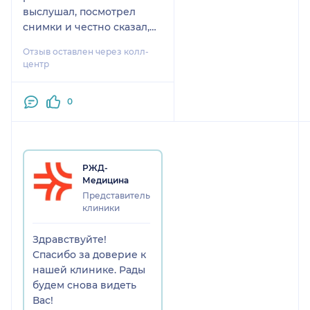
выслушал, посмотрел
снимки и честно сказал,
что это не его профиль,
Отзыв оставлен через колл-
подсказал, к какому
центр
доктору нужно
обратиться. Хороший
0
человек и внимательный
специалист, как хирурга я
бы его посоветовала.
РЖД-
Медицина
Представитель
клиники
Здравствуйте!
Спасибо за доверие к
нашей клинике. Рады
будем снова видеть
Вас!