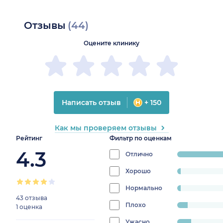
Отзывы
(44)
Оцените клинику
Написать отзыв
+ 150
Как мы проверяем отзывы
Рейтинг
Фильтр по оценкам
4.3
Отлично
progress:
79.545454545454
Хорошо
progress:
2.272727272727273%
Нормально
progress:
43 отзыва
2.272727272727273%
Плохо
progress:
1 оценка
6.8181818181818175%
Ужасно