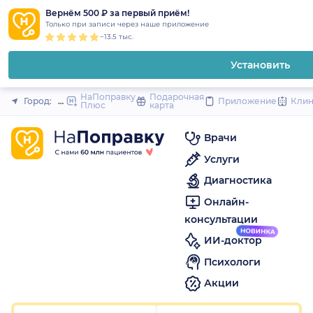
1
2
3
4
5
1
2
3
4
5
1
2
3
4
5
to
Вернём 500 ₽ за первый приём!
Закрыть
Только при записи через наше приложение
content
~13.5 тыс.
Установить
НаПоправку
Подарочная
Город:
Иркутск
Приложение
Кли
Плюс
карта
Врачи
Услуги
Диагностика
Онлайн-
консультации
ИИ-доктор
Психологи
Акции