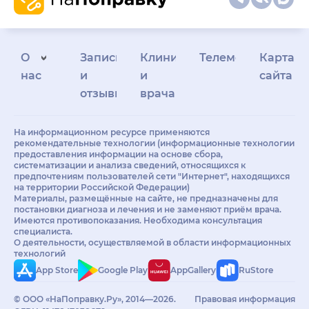
О
Запись
Клиникам
Телемедицина
Карта
нас
и
и
сайта
отзывы
врачам
На информационном ресурсе применяются
рекомендательные технологии (информационные технологии
предоставления информации на основе сбора,
систематизации и анализа сведений, относящихся к
предпочтениям пользователей сети "Интернет", находящихся
на территории Российской Федерации)
Материалы, размещённые на сайте, не предназначены для
постановки диагноза и лечения и не заменяют приём врача.
Имеются противопоказания. Необходима консультация
специалиста.
О деятельности, осуществляемой в области информационных
технологий
App Store
Google Play
AppGallery
RuStore
© ООО «НаПоправку.Ру», 2014—2026.
Правовая информация